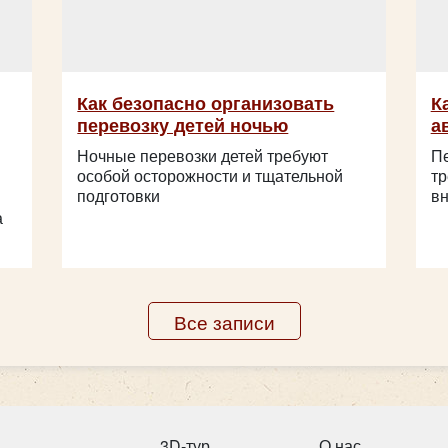
Как безопасно организовать
К
перевозку детей ночью
а
Ночные перевозки детей требуют
Пе
особой осторожности и тщательной
тр
подготовки
вн
а
Все записи
3D-тур
О нас