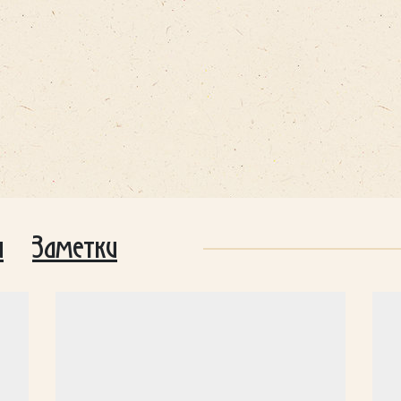
и
Заметки