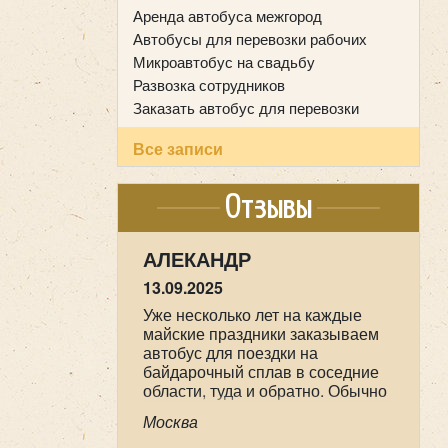
Аренда автобуса межгород
Автобусы для перевозки рабочих
Микроавтобус на свадьбу
Развозка сотрудников
Заказать автобус для перевозки
Все записи
Отзывы
НАСТАСИЯ
09.05.2025
Мы прихожане от Храма всех
Святых в земле Российской
просиявших, ездили в
паломническую поездку 1-2 мая
в Дивеево . Хотим выразить
огромную благодарность нашему
Москва
водителю Феликсу, за его
профессионализм , аккуратность