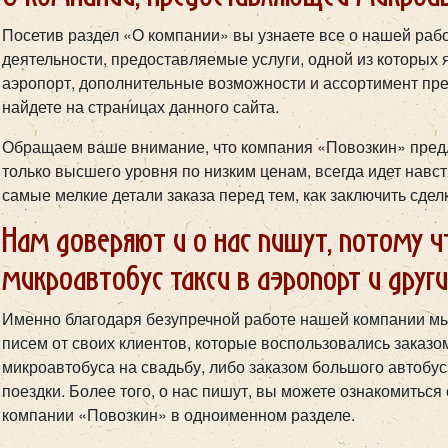
Посетив раздел «О компании» вы узнаете все о нашей раб
деятельности, предоставляемые услуги, одной из которых я
аэропорт, дополнительные возможности и ассортимент пр
найдете на страницах данного сайта.
Обращаем ваше внимание, что компания «Повозкин» пред
только высшего уровня по низким ценам, всегда идет навст
самые мелкие детали заказа перед тем, как заключить сде
Нам доверяют и о нас пишут, потому 
микроавтобус такси в аэропорт и друг
Именно благодаря безупречной работе нашей компании мы
писем от своих клиентов, которые воспользовались заказо
микроавтобуса на свадьбу, либо заказом большого автобус
поездки. Более того, о нас пишут, вы можете ознакомитьс
компании «Повозкин» в одноименном разделе.