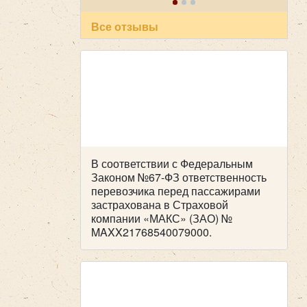
и пунктуальность . Побольше
таких бы специалистов! Очень
Все отзывы
приятный человек! В автобусе
всегда чисто, опрятно. Всем
рекомендуем пользоваться
вашей транспортной компанией ,
все слажено и главное надежно!
Желаем успехов и процветания !
В соответствии с Федеральным
Законом №67-ФЗ ответственность
перевозчика перед пассажирами
застрахована в Страховой
компании «МАКС» (ЗАО) №
MAXX21768540079000.