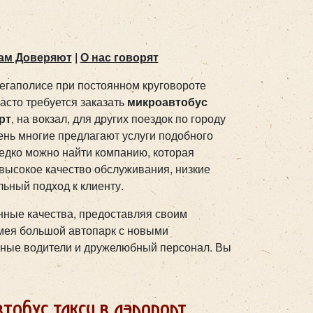
ам Доверяют
|
О нас говорят
егаполисе при постоянном круговороте
асто требуется заказать
микроавтобус
рт
, на вокзал, для других поездок по городу
ень многие предлагают услуги подобного
редко можно найти компанию, которая
 высокое качество обслуживания, низкие
ьный подход к клиенту.
нные качества, предоставляя своим
имея большой автопарк с новыми
нные водители и дружелюбный персонал. Вы
тобус такси в аэропорт