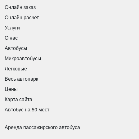
Возможно вам потребуется
Онлайн заказ
Онлайн расчет
автобус?
Услуги
О нас
Setra S 315 HDH на 53 места
Автобусы
Микроавтобусы
Легковые
Весь автопарк
Цены
Карта сайта
Автобус на 50 мест
Аренда пассажирского автобуса