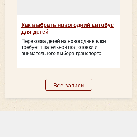
Как выбрать новогодний автобус
для детей
Количество мест:
20
Цена от:
1800 руб/час
Перевозка детей на новогодние елки
требует тщательной подготовки и
внимательного выбора транспорта
Посмотреть ВЕСЬ транспорт в нашем -
АвтоПарке
ЗАКАЗАТЬ
или сделать
Все записи
заказ по телефону:
+7 (926)
233-3330
Почему стоит заказать