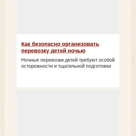
Количество мест:
17
Как безопасно организовать
Цена от:
1700 руб/час
перевозку детей ночью
Ночные перевозки детей требуют особой
осторожности и тщательной подготовки
Mercedes Sprinter VIP-Party