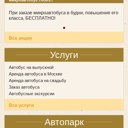
При заказе микроавтобуса в будни, повышение его
класса, БЕСПЛАТНО!
Все акции
Услуги
Автобус на выпускной
Аренда автобуса в Москве
Количество мест:
18
Аренда автобуса на свадьбу
Цена от:
1600 руб/час
Заказ автобуса
Автобусные экскурсии
Hyundai Grand Starex H1 черный
Все услуги
Автопарк