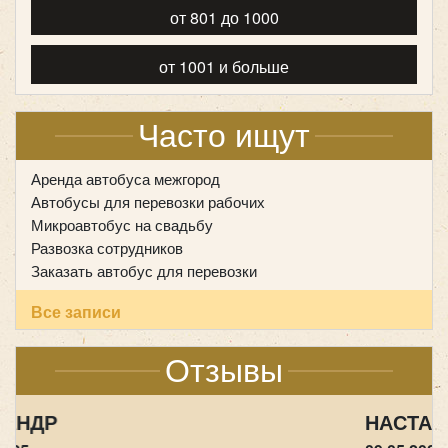
от 801 до 1000
от 1001 и больше
Часто ищут
Аренда автобуса межгород
Автобусы для перевозки рабочих
Количество мест:
19
Микроавтобус на свадьбу
Класс:
VIP
Развозка сотрудников
Цена от:
2400 руб/час
Заказать автобус для перевозки
Все записи
Mercedes Sprinter 907 (люкс)
Отзывы
НАСТАСИЯ