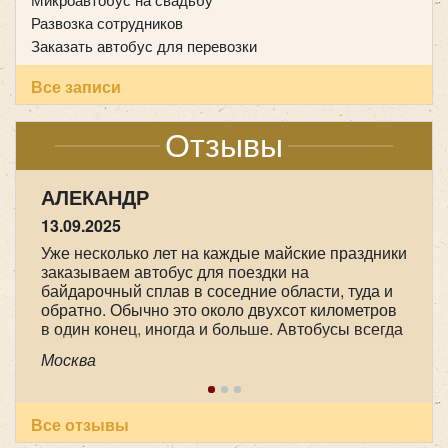
Развозка сотрудников
Заказать автобус для перевозки
Все записи
Отзывы
АЛЕКАНДР
13.09.2025
Уже несколько лет на каждые майские праздники
заказываем автобус для поездки на
байдарочный сплав в соседние области, туда и
обратно. Обычно это около двухсот километров
в один конец, иногда и больше. Автобусы всегда
практически новые, очень комфортные, с
Москва
большими багажными отделениями. А главное,
это опытные, доброжелательные, пунктуальные
и ответственные водители. В этот раз это были
Александр Александрович Чорный и Юрий
Все отзывы
Анатольевич Арефьев. Спасибо большое им и