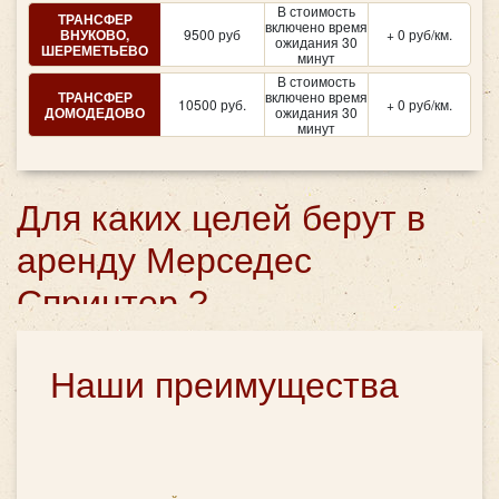
В стоимость
ТРАНСФЕР
включено время
ВНУКОВО,
9500 руб
+ 0 руб/км.
ожидания 30
ШЕРЕМЕТЬЕВО
минут
В стоимость
ТРАНСФЕР
включено время
10500 руб.
+ 0 руб/км.
ДОМОДЕДОВО
ожидания 30
минут
Для каких целей берут в
аренду Мерседес
Спринтер ?
Человек устроен таким образом, что каждое
Наши преимущества
знаменательное событие он хочет отметить. И чаще
всего – с размахом: чтоб столы ломились от угощений,
а салюты освещали ночное небо. И, чем больше
желание поразить гостей праздника, тем лучше будет