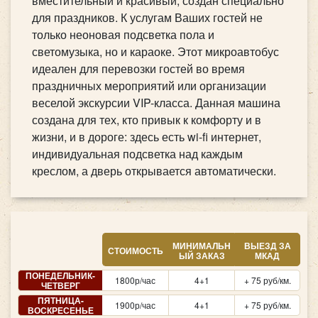
вместительный и красивый, создан специально
для праздников. К услугам Ваших гостей не
только неоновая подсветка пола и
светомузыка, но и караоке. Этот микроавтобус
идеален для перевозки гостей во время
праздничных мероприятий или организации
веселой экскурсии VIP-класса. Данная машина
создана для тех, кто привык к комфорту и в
жизни, и в дороге: здесь есть wi-fi интернет,
индивидуальная подсветка над каждым
креслом, а дверь открывается автоматически.
МИНИМАЛЬН
ВЫЕЗД ЗА
СТОИМОСТЬ
ЫЙ ЗАКАЗ
МКАД
ПОНЕДЕЛЬНИК-
1800р/час
4+1
+ 75 руб/км.
ЧЕТВЕРГ
ПЯТНИЦА-
1900р/час
4+1
+ 75 руб/км.
ВОСКРЕСЕНЬЕ