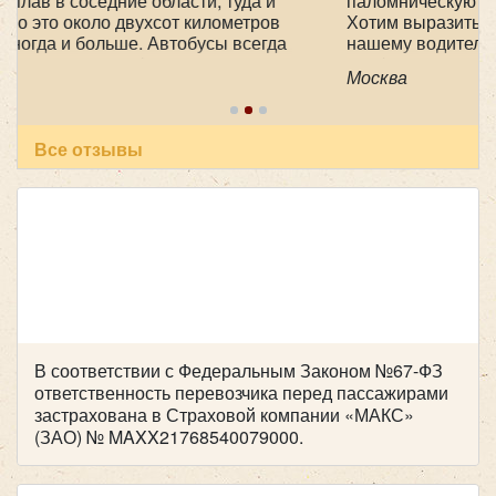
паломническую поездку 1-2 мая в Дивеево .
Хотим выразить огромную благодарность
нашему водителю Феликсу, за его
профессионализм , аккуратность и
Москва
пунктуальность . Побольше таких бы
специалистов! Очень приятный человек! В
автобусе всегда чисто, опрятно. Всем
рекомендуем пользоваться вашей транспортной
Все отзывы
компанией , все слажено и главное надежно!
Желаем успехов и процветания !
Количество мест:
32
Цена от:
2800 руб/час
IVECO FeniksBus FBI 83MR на 43 места
В соответствии с Федеральным Законом №67-ФЗ
ответственность перевозчика перед пассажирами
застрахована в Страховой компании «МАКС»
(ЗАО) № MAXX21768540079000.