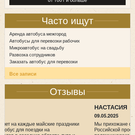
Часто ищут
Аренда автобуса межгород
Автобусы для перевозки рабочих
Микроавтобус на свадьбу
Развозка сотрудников
Заказать автобус для перевозки
Все записи
Количество мест:
47
Цена от:
2500 руб/час
Отзывы
FoxBus 22501B-01
НАСТАСИЯ
09.05.2025
Мы прихожане от Храма всех Святых в земле
Российской просиявших, ездили в