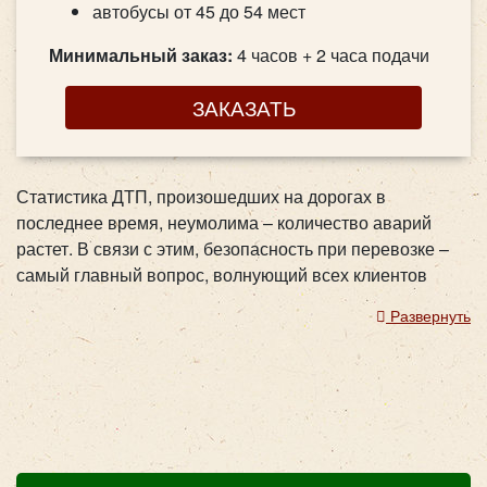
автобусы от 45 до 54 мест
Минимальный заказ:
4 часов + 2 часа подачи
ЗАКАЗАТЬ
Статистика ДТП, произошедших на дорогах в
последнее время, неумолима – количество аварий
растет. В связи с этим, безопасность при перевозке –
самый главный вопрос, волнующий всех клиентов
транспортных компаний.
Аренда автобуса
для детей –
Развернуть
дело важное и ответственное, поэтому подбирать
транспорт для такой перевозки нужно с особой
тщательностью. Мы понимаем важность этого момента,
и уделяем ему особое внимание.
Iveco Foxbus 32 места