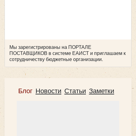
Мы зарегистрированы на ПОРТАЛЕ
ПОСТАВЩИКОВ в системе ЕАИСТ и приглашаем к
сотрудничеству бюджетные организации.
Количество мест:
43
Цена от:
2500 руб/час
Так же вы можете выбрать и любую другую машину в
Блог
Новости
Статьи
Заметки
нашем
АвтоПарке
ЗАКАЗАТЬ
или сделать заказ по