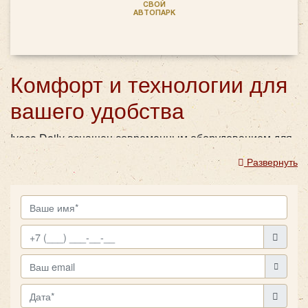
СВОЙ
АВТОПАРК
Комфорт и технологии для
вашего удобства
Iveco Daily оснащен современным оборудованием для
качественного сопровождения поездок. Аудиосистема
Развернуть
и микрофон позволяют гиду сопровождать маршрут
полезной информацией, что делает автобус идеальным
для экскурсий. Несмотря на компактные размеры,
микроавтобус имеет багажное отделение, которое
позволяет разместить необходимые вещи. Благодаря
продуманной конструкции и эргономике салона,
поездки на этом автобусе оставляют только
положительные впечатления.
Заказ микроавтобуса
Iveco Daily в "Повозкин" – это гарантия комфорта и