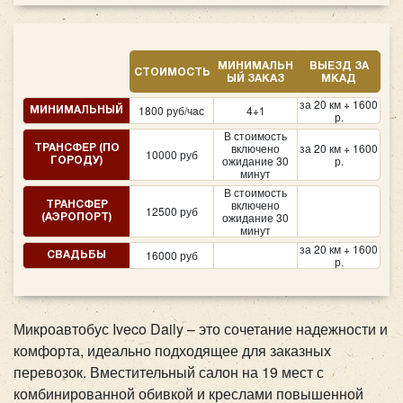
МИНИМАЛЬН
ВЫЕЗД ЗА
СТОИМОСТЬ
ЫЙ ЗАКАЗ
МКАД
за 20 км + 1600
1800 руб/час
4+1
МИНИМАЛЬНЫЙ
р.
В стоимость
включено
за 20 км + 1600
ТРАНСФЕР (ПО
10000 руб
ожидание 30
р.
ГОРОДУ)
минут
В стоимость
включено
ТРАНСФЕР
12500 руб
ожидание 30
(АЭРОПОРТ)
минут
за 20 км + 1600
16000 руб
СВАДЬБЫ
р.
Микроавтобус Iveco Daily – это сочетание надежности и
комфорта, идеально подходящее для заказных
перевозок. Вместительный салон на 19 мест с
комбинированной обивкой и креслами повышенной