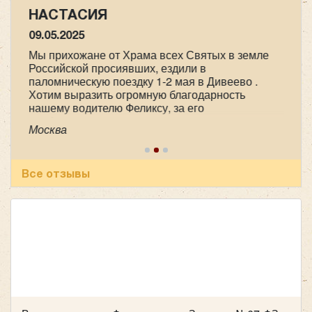
НАСТАСИЯ
09.05.2025
Мы прихожане от Храма всех Святых в земле
Российской просиявших, ездили в
паломническую поездку 1-2 мая в Дивеево .
Хотим выразить огромную благодарность
нашему водителю Феликсу, за его
профессионализм , аккуратность и
Москва
пунктуальность . Побольше таких бы
специалистов! Очень приятный человек! В
автобусе всегда чисто, опрятно. Всем
рекомендуем пользоваться вашей транспортной
Все отзывы
компанией , все слажено и главное надежно!
Желаем успехов и процветания !