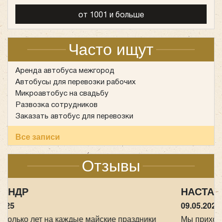
Класс:
туристический
Цена от:
2700 руб/час
от 1001 и больше
Часто ищут
King Long XMQ6129
Аренда автобуса межгород
Автобусы для перевозки рабочих
Микроавтобус на свадьбу
Развозка сотрудников
Заказать автобус для перевозки
Все записи
Отзывы
НАСТАСИЯ
Количество мест:
55
09.05.2025
Класс:
Туристический
Мы прихожане от Храма всех Святых в земле