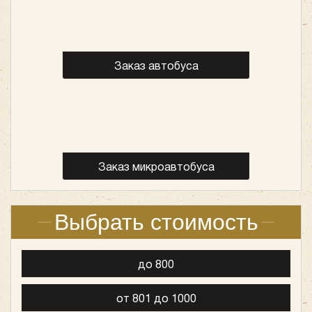
Количество мест:
53
Класс:
туристический
Цена от:
2800 руб/час
Заказ автобуса
King Long XMQ6129 (53 места)
Заказ микроавтобуса
Выбрать стоимость
до 800
Количество мест:
53
от 801 до 1000