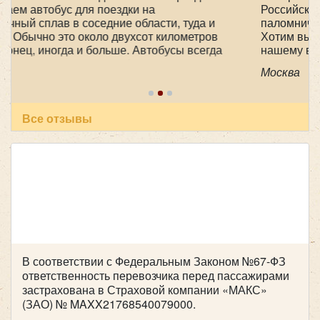
Цена от:
2800 руб/час
Российской просиявших, ездили в
паломническую поездку 1-2 мая в Дивеево .
Хотим выразить огромную благодарность
нашему водителю Феликсу, за его
Iveco VSN-900
профессионализм , аккуратность и
Москва
пунктуальность . Побольше таких бы
специалистов! Очень приятный человек! В
автобусе всегда чисто, опрятно. Всем
рекомендуем пользоваться вашей транспортной
Все отзывы
компанией , все слажено и главное надежно!
Желаем успехов и процветания !
В соответствии с Федеральным Законом №67-ФЗ
ответственность перевозчика перед пассажирами
Количество мест:
29
застрахована в Страховой компании «МАКС»
(ЗАО) № MAXX21768540079000.
Цена от:
2500 руб/час