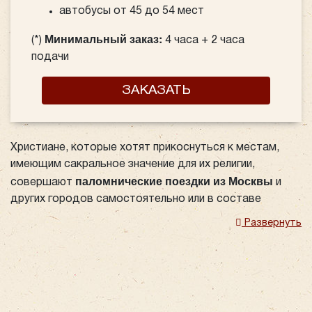
автобусы от 45 до 54 мест
Минимальный заказ:
(*)
4 часа + 2 часа
подачи
ЗАКАЗАТЬ
Христиане, которые хотят прикоснуться к местам,
имеющим сакральное значение для их религии,
паломнические поездки из Москвы
совершают
и
других городов самостоятельно или в составе
организованных групп. Осуществить такое
Развернуть
путешествие в одиночку не так-то просто - нужно
учесть тысячу моментов и основательно
подготовиться. Поэтому, сегодня стали популярны
услуги по организации групповых паломнических
поездок, позволяющих человеку насладиться