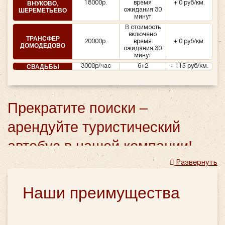
ВНУКОВО,
18000р.
время
+ 0 руб/км.
ШЕРЕМЕТЬЕВО
ожидания 30
минут
В стоимость
включено
ТРАНСФЕР
20000р.
время
+ 0 руб/км.
ДОМОДЕДОВО
ожидания 30
минут
СВАДЬБЫ
3000р/час
6+2
+ 115 руб/км.
Прекратите поиски –
арендуйте туристический
автобус в нашей компании!
Развернуть
Для
заказа туристического автобуса
Вам не нужно
больше обзванивать миллион различных агентств.
Наши преимущества
Компания «Повозкин» рада предложить аренду своих
автомобилей на любые цели: корпоративные
перевозки, доставка делегаций и туристических групп,