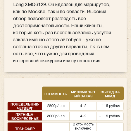
Long XMQ6129. Он идеален для маршрутов,
как по Москве, так и по области. Высокий
обзор позволяет разглядеть все
достопримечательности. Наши клиенты,
которые хоть раз воспользовались услугой
заказа именно этого автобуса – уже не
соглашаются на другие варианты, т.к. в нем
есть все, что нужно для проведения
интересной экскурсии или путешествия.
МИНИМАЛЬН
ВЫЕЗД ЗА
СТОИМОСТЬ
ЫЙ ЗАКАЗ
МКАД
ПОНЕДЕЛЬНИК-
2800р/час
4+2
+ 115 руб/км.
ЧЕТВЕРГ
ПЯТНИЦА-
3000р/час
4+2
+ 115 руб/км.
ВОСКРЕСЕНЬЕ
В стоимость
ТРАНСФЕР
включено