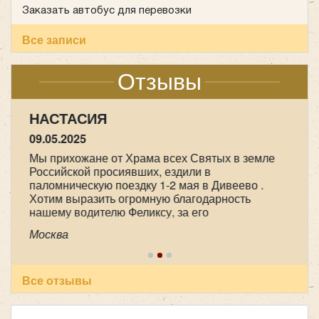
Заказать автобус для перевозки
Все записи
Отзывы
НАСТАСИЯ
09.05.2025
Мы прихожане от Храма всех Святых в земле
Российской просиявших, ездили в
паломническую поездку 1-2 мая в Дивеево .
Хотим выразить огромную благодарность
нашему водителю Феликсу, за его
профессионализм , аккуратность и
Москва
пунктуальность . Побольше таких бы
специалистов! Очень приятный человек! В
автобусе всегда чисто, опрятно. Всем
рекомендуем пользоваться вашей транспортной
Все отзывы
компанией , все слажено и главное надежно!
Желаем успехов и процветания !