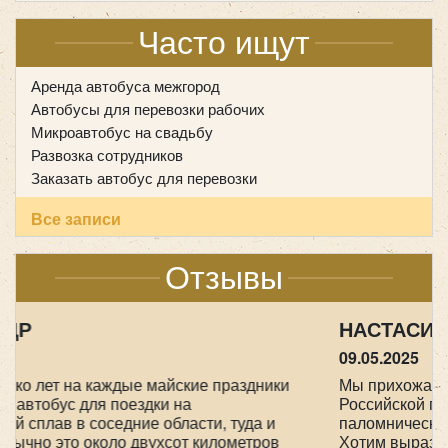
Часто ищут
Аренда автобуса межгород
Автобусы для перевозки рабочих
Микроавтобус на свадьбу
Развозка сотрудников
Количество мест:
18
Заказать автобус для перевозки
Цена от:
1600 руб/час
Все записи
Mercedes Sprinter Турист 20 мест
Отзывы
НАСТАСИЯ
09.05.2025
Мы прихожане от Храма всех Святых в земле
Российской просиявших, ездили в
паломническую поездку 1-2 мая в Дивеево .
Хотим выразить огромную благодарность