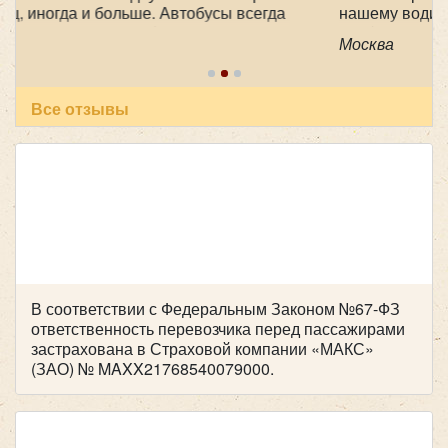
нашему водителю Феликсу, за его
профессионализм , аккуратность и
Москва
пунктуальность . Побольше таких бы
специалистов! Очень приятный человек! В
автобусе всегда чисто, опрятно. Всем
рекомендуем пользоваться вашей транспортной
Все отзывы
компанией , все слажено и главное надежно!
Желаем успехов и процветания !
Количество мест:
20
Цена от:
1700 руб/час
Mercedes Viano 6 мест
В соответствии с Федеральным Законом №67-ФЗ
ответственность перевозчика перед пассажирами
застрахована в Страховой компании «МАКС»
(ЗАО) № MAXX21768540079000.