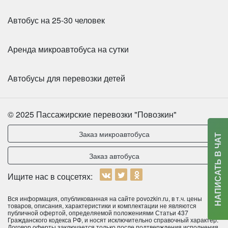
Автобус на 25-30 человек
Аренда микроавтобуса на сутки
Автобусы для перевозки детей
© 2025 Пассажирские перевозки "Повозкин"
Заказ микроавтобуса
НАПИСАТЬ В ЧАТ
Количество мест:
22
Класс:
Шкоольный
Заказ автобуса
Цена от:
2000 руб/час
Ищите нас в соцсетях:
HIGER KLQ6885 31 место
Вся информация, опубликованная на сайте povozkin.ru, в т.ч. цены
товаров, описания, характеристики и комплектации не являются
публичной офертой, определяемой положениями Статьи 437
Гражданского кодекса РФ, и носят исключительно справочный характер.
Договор оферты заключается только после подтверждения исполнения