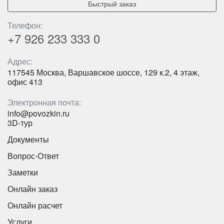
Быстрый заказ
Телефон:
+7 926
233 333 0
Адрес:
Количество мест:
6
117545 Москва, Варшавское шоссе, 129 к.2, 4 этаж,
Цена от:
1800 руб/час
офис 413
Электронная почта:
Микроавтобус в аэропорт от компании «Повозкин»
info@povozkin.ru
3D-тур
это:
Документы
надежное и качественное обслуживание;
подача машины к назначенному времени;
Вопрос-Ответ
новые, современные и исправные автомобили.
Заметки
Такси микроавтобус для
Онлайн заказ
Онлайн расчет
поездок на пикник или дачу
Услуги