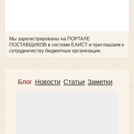
Количество мест:
6
Мы зарегистрированы на ПОРТАЛЕ
Цена от:
800 руб/час
ПОСТАВЩИКОВ в системе ЕАИСТ и приглашаем к
сотрудничеству бюджетные организации.
Так же вы можете выбрать и любую другую машину в
нашем
АвтоПарке
ЗАКАЗАТЬ
Блог
Новости
Статьи
Заметки
Встреча в аэропорту - повод
заказать такси микроавтобус
от ТК«Повозкин»
Люди прибывшие в незнакомый город после долгой
дороги, всегда испытывают желание побыстрее