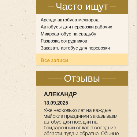
Часто ищут
Аренда автобуса межгород
Автобусы для перевозки рабочих
Микроавтобус на свадьбу
Развозка сотрудников
Заказать автобус для перевозки
Все записи
Отзывы
НАСТАСИЯ
09.05.2025
Мы прихожане от Храма всех
Святых в земле Российской
просиявших, ездили в
паломническую поездку 1-2 мая
в Дивеево . Хотим выразить