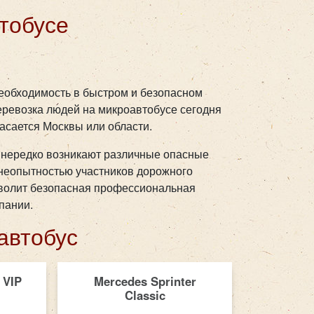
тобусе
еобходимость в быстром и безопасном
еревозка людей на микроавтобусе сегодня
касается Москвы или области.
и нередко возникают различные опасные
 неопытностью участников дорожного
зволит безопасная профессиональная
пании.
автобус
 VIP
Mercedes Sprinter
Classic