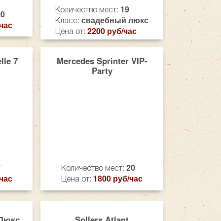
19
Количество мест:
20
свадебный люкс
Класс:
час
2200 руб/час
Цена от:
lle 7
Mercedes Sprinter VIP-
Party
7
20
Количество мест:
час
1800 руб/час
Цена от:
 Люкс
Sollers Atlant