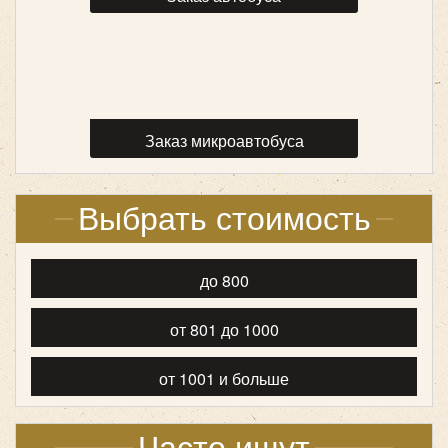
за рулем – водитель, прошедший медицинский
осмотр перед поездкой;
в салоне каждого авто установлены тахографы.
Нам доверяют перевозку детей тысячи родителей
Москвы. Мы сотрудничаем с многочисленными
детскими учебными и спортивными центрами.
Заказ микроавтобуса
Доверьте перевозку детей профессионалам, -
обращайтесь в компанию «Повозкин»!
Выбрать стоимость
до 800
от 801 до 1000
от 1001 и больше