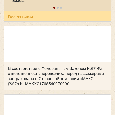
Москва
пунктуальность . Побольше таких бы
специалистов! Очень приятный человек! В
автобусе всегда чисто, опрятно. Всем
рекомендуем пользоваться вашей транспортной
Все отзывы
компанией , все слажено и главное надежно!
Желаем успехов и процветания !
В соответствии с Федеральным Законом №67-ФЗ
ответственность перевозчика перед пассажирами
застрахована в Страховой компании «МАКС»
(ЗАО) № MAXX21768540079000.