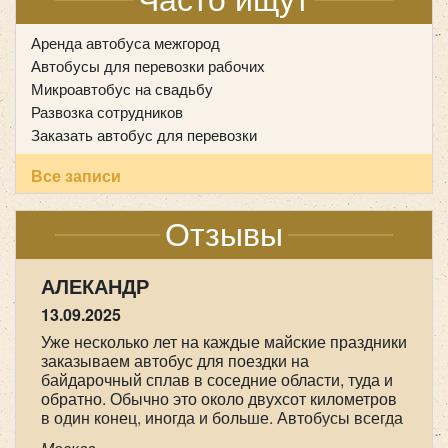
Часто ищут
Аренда автобуса межгород
Автобусы для перевозки рабочих
Микроавтобус на свадьбу
Развозка сотрудников
Заказать автобус для перевозки
Все записи
Отзывы
НАСТАСИЯ
09.05.2025
Мы прихожане от Храма всех Святых в земле
Российской просиявших, ездили в
паломническую поездку 1-2 мая в Дивеево .
Хотим выразить огромную благодарность
нашему водителю Феликсу, за его
профессионализм , аккуратность и