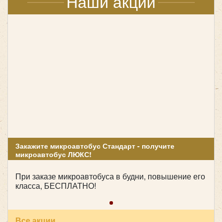
Наши акции
много сумок, значит, необходим объемный
багажный отсек;
дети быстро устают в дороге, поэтому наличие TV
в салоне – обязательно;
группа большая, и всем хочется поесть или в
туалет, значит, нужно очень подробно разработать
маршрут с заездами в кафе;
у каждого ребенка свои биоритмы, поэтому в
автобусе должна быть возможность
индивидуального освещения,
кондиционирования, и регулирования звука.
Закажите микроавтобус Стандарт - получите
микроавтобус ЛЮКС!
Очень важна в такой поездке и квалификация
водителя. Помимо большого стажа работы, он должен
При заказе микроавтобуса в будни, повышение его
обладать и повышенной стрессоустойчивостью, т.к.
класса, БЕСПЛАТНО!
дети всегда шумят, а это всегда мешает
сосредоточиться. В нашей компании трудятся только
профессионалы: каждый водитель, допущенный к
Все акции