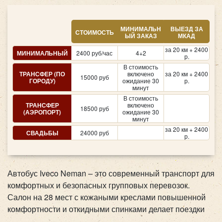
МИНИМАЛЬН
ВЫЕЗД ЗА
СТОИМОСТЬ
ЫЙ ЗАКАЗ
МКАД
за 20 км + 2400
МИНИМАЛЬНЫЙ
2400 руб/час
4+2
р.
В стоимость
ТРАНСФЕР (ПО
включено
за 20 км + 2400
15000 руб
ГОРОДУ)
ожидание 30
р.
минут
В стоимость
ТРАНСФЕР
включено
18500 руб
(АЭРОПОРТ)
ожидание 30
минут
за 20 км + 2400
СВАДЬБЫ
24000 руб
р.
Автобус Iveco Neman – это современный транспорт для
комфортных и безопасных групповых перевозок.
Салон на 28 мест с кожаными креслами повышенной
комфортности и откидными спинками делает поездки
удобными даже на длительных маршрутах. Багажные