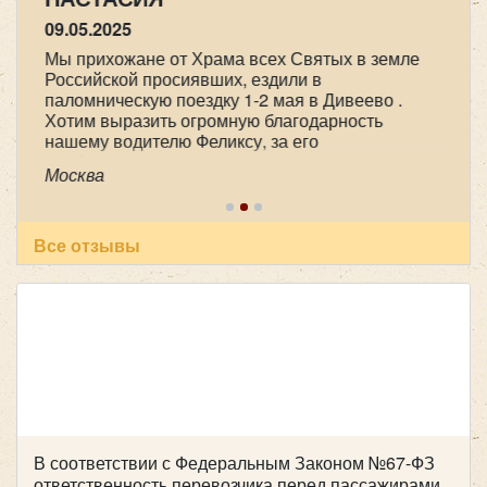
09.05.2025
Мы прихожане от Храма всех Святых в земле
Российской просиявших, ездили в
паломническую поездку 1-2 мая в Дивеево .
Хотим выразить огромную благодарность
нашему водителю Феликсу, за его
профессионализм , аккуратность и
Москва
пунктуальность . Побольше таких бы
специалистов! Очень приятный человек! В
автобусе всегда чисто, опрятно. Всем
рекомендуем пользоваться вашей транспортной
Все отзывы
компанией , все слажено и главное надежно!
Желаем успехов и процветания !
В соответствии с Федеральным Законом №67-ФЗ
ответственность перевозчика перед пассажирами