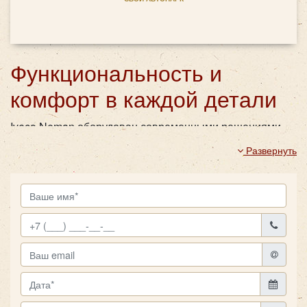
Функциональность и
комфорт в каждой детали
Iveco Neman оборудован современными решениями,
которые делают поездку приятной и удобной. Откидные
Развернуть
столики и шторки добавляют комфорта, а телевизор и
аудиосистема позволяют организовать
развлекательную программу или сопровождать
маршрут информацией. Наличие микрофона делает
автобус идеальным выбором для экскурсий и деловых
поездок. Этот среднеразмерный автобус сочетает
стиль и функциональность, что делает его
универсальным решением для различных задач.
Заказ
автобуса
Iveco Neman в "Повозкин" – это уверенность в