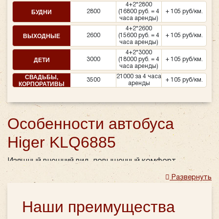
4+2*2800
БУДНИ
2800
(16800 руб. = 4
+ 105 руб/км.
часа аренды)
4+2*2600
ВЫХОДНЫЕ
2600
(15600 руб. = 4
+ 105 руб/км.
часа аренды)
4+2*3000
ДЕТИ
3000
(18000 руб. = 4
+ 105 руб/км.
часа аренды)
СВАДЬБЫ,
21000 за 4 часа
3500
+ 105 руб/км.
КОРПОРАТИВЫ
аренды
Особенности автобуса
Higer KLQ6885
Изящный внешний вид, повышенный комфорт,
видеосистема, объемный багажный отсек – это тот
Развернуть
не полный набор качеств, делающий автобус Higer
KLQ6885 одним из лучших предложений в арендном
Наши преимущества
ряду компании «Повозкин». Учитывая, что обходится