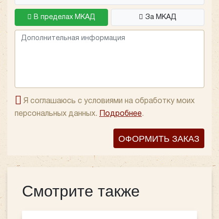
В компании «Повозкин» особое внимание уделяется
В пределах МКАД
За МКАД
выполнению взятых на себя обязательств, поэтому в
случае заказа транспорта на определенное время,
гарантированно автобус прибудет даже с временным
запасом, независимо от погоды, пробок или
технических проблем.
Я соглашаюсь с условиями на обработку моих
персональных данных.
Подробнее
.
ОФОРМИТЬ ЗАКАЗ
Смотрите также