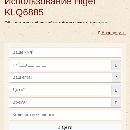
Использование Higer
KLQ6885
Обычно данный автобус оформляют в аренду:
Развернуть
на свадебные перевозки;
трансферы в аэропорт или вокзал;
экскурсии как по городу, так и за пределы
Москвы;
для транспортного обеспечения делегаций и
спортивных мероприятий;
для перевозки школьников и студентов.
Для свадьбы аренда автобуса с водителем в Москве
недорого обходится в виду того, что четко прописаны
время и маршрут передвижения кортежа, то есть
имеется возможность распланировать и
использовать
заказанный автобус
по четкому
расписанию.
Дети