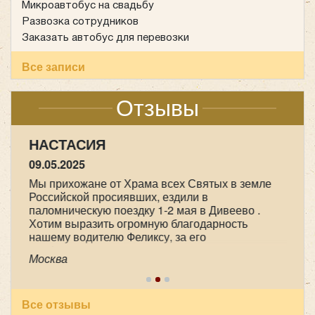
Микроавтобус на свадьбу
Развозка сотрудников
Заказать автобус для перевозки
Все записи
Отзывы
НАСТАСИЯ
09.05.2025
Мы прихожане от Храма всех Святых в земле
Российской просиявших, ездили в
паломническую поездку 1-2 мая в Дивеево .
Хотим выразить огромную благодарность
нашему водителю Феликсу, за его
профессионализм , аккуратность и
Москва
пунктуальность . Побольше таких бы
специалистов! Очень приятный человек! В
автобусе всегда чисто, опрятно. Всем
рекомендуем пользоваться вашей транспортной
Все отзывы