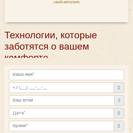
СВОЙ АВТОПАРК
Технологии, которые
заботятся о вашем
комфорте
King Long XMQ6129 оснащен продуманными
решениями для удобства пассажиров. Каждый кресло
оборудовано индивидуальным кондиционером и USB-
зарядным портом, что делает поездку комфортной
даже на длительных маршрутах. Миникухня и кулер
добавляют дополнительное удобство, особенно в
длительных поездках. Этот автобус идеально
подходит для больших групп, обеспечивая уют и
комфорт на каждом этапе путешествия.
Заказ