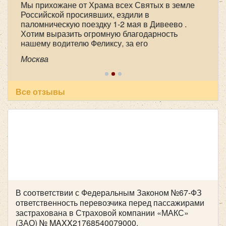
Мы прихожане от Храма всех Святых в земле
Российской просиявших, ездили в
паломническую поездку 1-2 мая в Дивеево .
Хотим выразить огромную благодарность
нашему водителю Феликсу, за его
профессионализм , аккуратность и
Москва
пунктуальность . Побольше таких бы
специалистов! Очень приятный человек! В
автобусе всегда чисто, опрятно. Всем
рекомендуем пользоваться вашей транспортной
Все отзывы
компанией , все слажено и главное надежно!
Желаем успехов и процветания !
В соответствии с Федеральным Законом №67-ФЗ
ответственность перевозчика перед пассажирами
застрахована в Страховой компании «МАКС»
(ЗАО) № MAXX21768540079000.