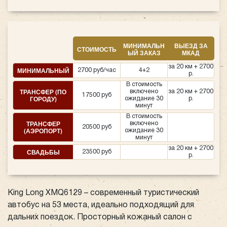
МИНИМАЛЬН
ВЫЕЗД ЗА
СТОИМОСТЬ
ЫЙ ЗАКАЗ
МКАД
за 20 км + 2700
МИНИМАЛЬНЫЙ
2700 руб/час
4+2
р.
В стоимость
ТРАНСФЕР (ПО
включено
за 20 км + 2700
17500 руб
ГОРОДУ)
ожидание 30
р.
минут
В стоимость
ТРАНСФЕР
включено
20500 руб
(АЭРОПОРТ)
ожидание 30
минут
за 20 км + 2700
СВАДЬБЫ
23500 руб
р.
King Long XMQ6129 – современный туристический
автобус на 53 места, идеально подходящий для
дальних поездок. Просторный кожаный салон с