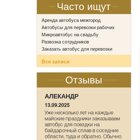
Часто ищут
Аренда автобуса межгород
Автобусы для перевозки рабочих
Микроавтобус на свадьбу
Развозка сотрудников
Заказать автобус для перевозки
Все записи
Отзывы
НАСТАСИЯ
09.05.2025
а каждые
Мы прихожане от Храма всех
заказываем
Святых в земле Российской
 на
просиявших, ездили в
в соседние
паломническую поездку 1-2 мая
атно. Обычно
в Дивеево . Хотим выразить