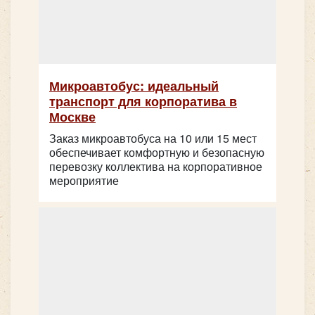
Количество мест:
36
Цена от:
2800 руб/час
Количество мест:
19
Iveco Foxbus 32 места
Класс:
люкс
Микроавтобус: идеальный
Цена от:
2000 руб/час
транспорт для корпоратива в
Москве
Заказ микроавтобуса на 10 или 15 мест
Mercedes Sprinter VIP Свадебный
обеспечивает комфортную и безопасную
перевозку коллектива на корпоративное
мероприятие
Количество мест:
32