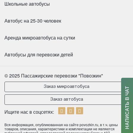
Школьные автобусы
Цена от:
1600 руб/час
Автобус на 25-30 человек
Организация доставки работников микроавтобусом
— это простое и эффективное решение, которое
Аренда микроавтобуса на сутки
повышает производительность, улучшает
корпоративную культуру и снижает логистические
Автобусы для перевозки детей
издержки. Не стоит экономить на безопасности и
комфорте персонала — доверяя перевозки
профессионалам, вы заботитесь не только о людях,
© 2025 Пассажирские перевозки "Повозкин"
но и о стабильности бизнеса.
Заказ микроавтобуса
НАПИСАТЬ В ЧАТ
Количество мест:
53
Цена от:
2800 руб/час
Заказ автобуса
Ищите нас в соцсетях:
Mercedes-Benz Tourismo 49+1 мест
Вся информация, опубликованная на сайте povozkin.ru, в т.ч. цены
товаров, описания, характеристики и комплектации не являются
публичной офертой, определяемой положениями Статьи 437