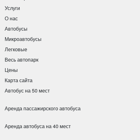
HIGER KLQ6129 49 мест
Количество мест:
6
Услуги
Цена от:
800 руб/час
О нас
Автобусы
Ford Transit
Микроавтобусы
Легковые
Весь автопарк
Цены
Карта сайта
Автобус на 50 мест
Количество мест:
49
Аренда пассажирского автобуса
Цена от:
2400 руб/час
Аренда автобуса на 40 мест
Yutong ZK6128H C12PRO
Количество мест:
20