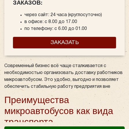
ЗАКАЗОВ:
через сайт: 24 часа (круглосуточно)
в офисе: с 8.00 до 17.00
по телефону: с 6.00 до 01.00
ЗАКАЗАТЬ
Современный бизнес всё чаще сталкивается с
необходимостью организовать доставку работников
микроавтобусом. Это удобно, выгодно и позволяет
обеспечить стабильную работу предприятия вне
зависимости от погодных условий, графиков
Преимущества
общественного транспорта или удалённости объекта.
Особенно актуальна такая услуга для производств,
микроавтобусов как вида
складов, строительных организаций и логистических
транспорта
центров.