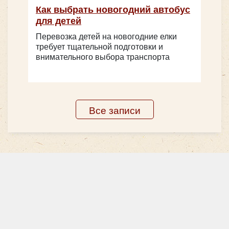
Как выбрать новогодний автобус
для детей
Higer KLQ6119 - белый на 47 мест
Количество мест:
6
Перевозка детей на новогодние елки
Цена от:
1800 руб/час
требует тщательной подготовки и
внимательного выбора транспорта
Ford Transit
Все записи
Количество мест:
47
Цена от:
2500 руб/час