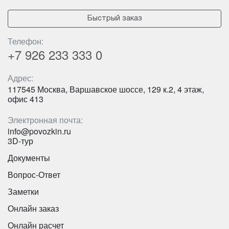
King Long XMQ6129Y - синий на 53 места
Количество мест:
17
Быстрый заказ
Цена от:
1700 руб/час
Телефон:
+7 926
233 333 0
Mercedes Viano 6 мест
Адрес:
117545 Москва, Варшавское шоссе, 129 к.2, 4 этаж,
офис 413
Электронная почта:
info@povozkin.ru
3D-тур
Документы
Вопрос-Ответ
Количество мест:
53
Заметки
Цена от:
2700 руб/час
Онлайн заказ
Онлайн расчет