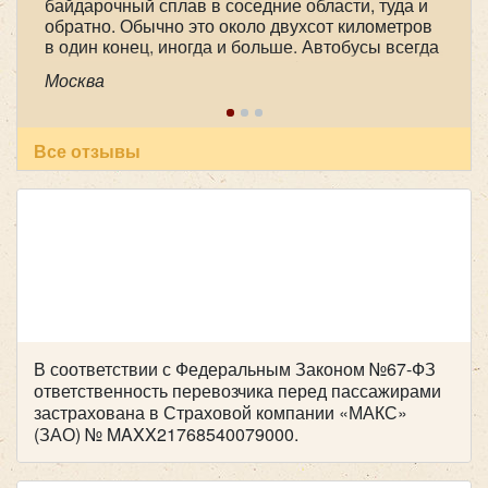
байдарочный сплав в соседние области, туда и
Регулярные перевозки микроавтобусом (заказы по
обратно. Обычно это около двухсот километров
графику) позволяют заранее планировать маршруты,
в один конец, иногда и больше. Автобусы всегда
согласовывать точки посадки и создавать
практически новые, очень комфортные, с
Москва
комфортные условия для всех участников.
большими багажными отделениями. А главное,
это опытные, доброжелательные, пунктуальные
и ответственные водители. В этот раз это были
Александр Александрович Чорный и Юрий
Все отзывы
Количество мест:
8
HIGER KLQ6885 31 место
Анатольевич Арефьев. Спасибо большое им и
Цена от:
1600 руб/час
всему коллективу компании!
Mercedes Sprinter Турист 20 мест
В соответствии с Федеральным Законом №67-ФЗ
ответственность перевозчика перед пассажирами
застрахована в Страховой компании «МАКС»
(ЗАО) № MAXX21768540079000.