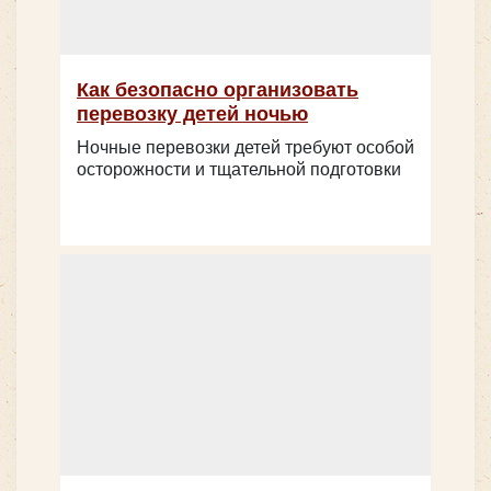
Цена от:
2600 руб/час
Как безопасно организовать
Higer KLQ6119 - серый на 47 мест
Количество мест:
20
перевозку детей ночью
Цена от:
1800 руб/час
Ночные перевозки детей требуют особой
осторожности и тщательной подготовки
Mercedes Viano
Количество мест:
47
Цена от:
2600 руб/час