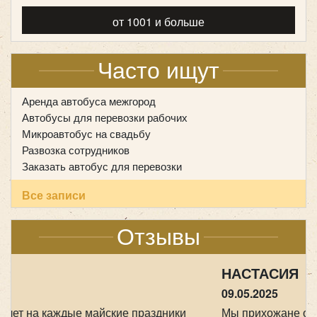
Volkswagen Caravelle 7 мест
от 1001 и больше
Часто ищут
Аренда автобуса межгород
Автобусы для перевозки рабочих
Микроавтобус на свадьбу
Развозка сотрудников
Заказать автобус для перевозки
Все записи
Отзывы
Количество мест:
7
Цена от:
1500 руб/час
НАСТАСИЯ
09.05.2025
Мы прихожане от Храма всех Святых в земле