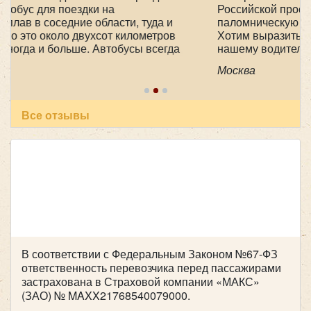
Ford Transit
Российской просиявших, ездили в
паломническую поездку 1-2 мая в Дивеево .
Хотим выразить огромную благодарность
нашему водителю Феликсу, за его
профессионализм , аккуратность и
Москва
пунктуальность . Побольше таких бы
специалистов! Очень приятный человек! В
автобусе всегда чисто, опрятно. Всем
рекомендуем пользоваться вашей транспортной
Все отзывы
компанией , все слажено и главное надежно!
Желаем успехов и процветания !
Количество мест:
17
Цена от:
1700 руб/час
В соответствии с Федеральным Законом №67-ФЗ
ответственность перевозчика перед пассажирами
застрахована в Страховой компании «МАКС»
(ЗАО) № MAXX21768540079000.
Mercedes Sprinter Люкс