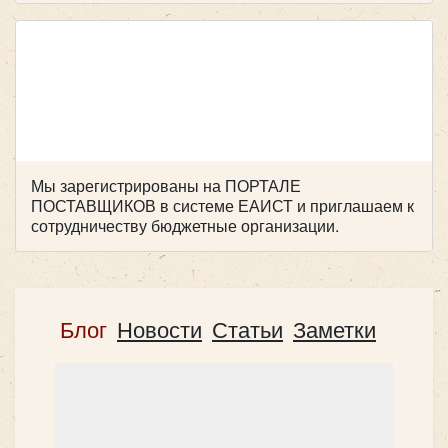
Мы зарегистрированы на ПОРТАЛЕ
ПОСТАВЩИКОВ в системе ЕАИСТ и приглашаем к
сотрудничеству бюджетные организации.
Количество мест:
20
Блог
Новости
Статьи
Заметки
Цена от:
2200 руб/час
все микроавтобусы
Компактность и удобство