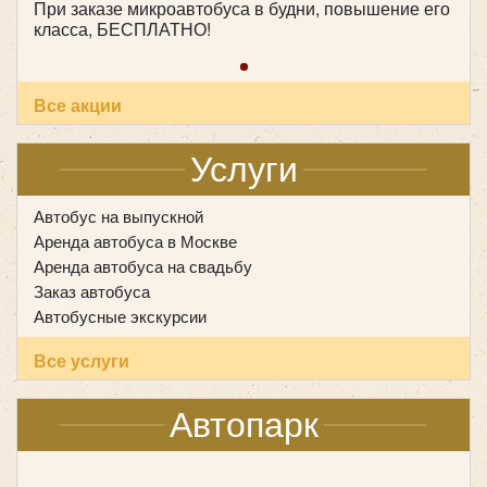
При заказе микроавтобуса в будни, повышение его
класса, БЕСПЛАТНО!
Hyundai Grand Starex H1
Все акции
Услуги
Автобус на выпускной
Аренда автобуса в Москве
Аренда автобуса на свадьбу
Заказ автобуса
Автобусные экскурсии
Все услуги
Автопарк
Количество мест:
8
Цена от:
1600 руб/час