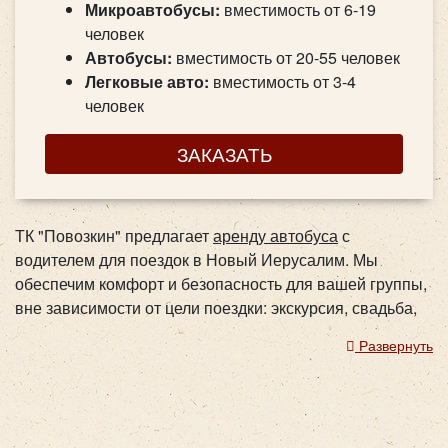
Микроавтобусы:
вместимость от 6-19
человек
Автобусы:
вместимость от 20-55 человек
Легковые авто:
вместимость от 3-4
человек
ЗАКАЗАТЬ
ТК "Повозкин" предлагает
аренду автобуса
с
водителем для поездок в Новый Иерусалим. Мы
обеспечим комфорт и безопасность для вашей группы,
вне зависимости от цели поездки: экскурсия, свадьба,
корпоратив или туристический тур. Наши автобусы
Развернуть
соответствуют современным стандартам и оснащены
всем необходимым для долгих путешествий.
Путешествуйте с нами и наслаждайтесь каждой
минутой поездки.