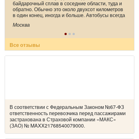
Количество мест:
18
байдарочный сплав в соседние области, туда и
Цена от:
1600 руб/час
обратно. Обычно это около двухсот километров
в один конец, иногда и больше. Автобусы всегда
практически новые, очень комфортные, с
Москва
большими багажными отделениями. А главное,
Hyundai Grand Starex H1 черный
это опытные, доброжелательные, пунктуальные
и ответственные водители. В этот раз это были
Александр Александрович Чорный и Юрий
Все отзывы
Анатольевич Арефьев. Спасибо большое им и
всему коллективу компании!
В соответствии с Федеральным Законом №67-ФЗ
ответственность перевозчика перед пассажирами
застрахована в Страховой компании «МАКС»
(ЗАО) № MAXX21768540079000.
Количество мест:
8