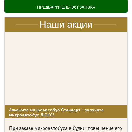
также для организации экскурсионных туров. Чтобы
ПРЕДВАРИТЕЛЬНАЯ ЗАЯВКА
насладиться городом и его окрестностями с
комфортом,
аренда автобуса
с водителем станет
наилучшим решением для групповых поездок.
Наши акции
Наши микроавтобусы:
Ford Transit
Закажите микроавтобус Стандарт - получите
микроавтобус ЛЮКС!
При заказе микроавтобуса в будни, повышение его