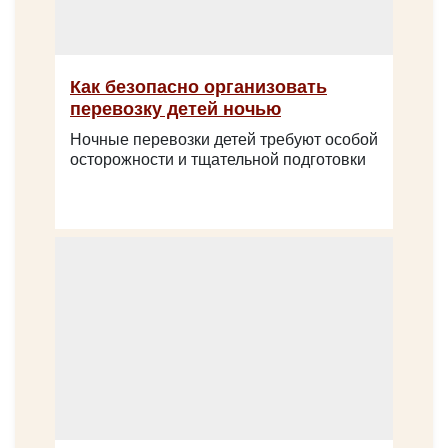
групп, деловых команд или семейных выездов.
YUTONG ZK 6947H C9
Как безопасно организовать
перевозку детей ночью
Ночные перевозки детей требуют особой
осторожности и тщательной подготовки
Количество мест:
39
Цена от:
2500 руб/час