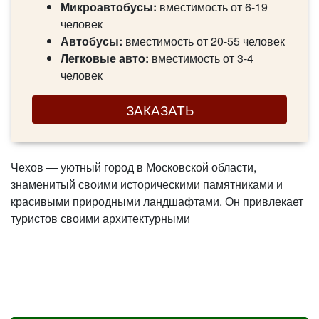
Микроавтобусы:
вместимость от 6-19
человек
Автобусы:
вместимость от 20-55 человек
Легковые авто:
вместимость от 3-4
человек
ЗАКАЗАТЬ
Чехов — уютный город в Московской области,
знаменитый своими историческими памятниками и
красивыми природными ландшафтами. Он привлекает
туристов своими архитектурными
достопримечательностями, в том числе музеем,
посвященным жизни и творчеству Антона Чехова. Для
любителей природы открыты живописные парки и
природные зоны. Чехов является отличным местом
для проведения культурных и деловых мероприятий, а