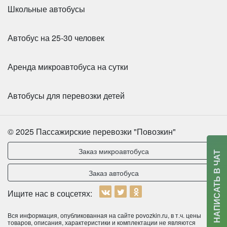
Школьные автобусы
Автобус на 25-30 человек
Аренда микроавтобуса на сутки
Автобусы для перевозки детей
© 2025 Пассажирские перевозки "Повозкин"
Заказ микроавтобуса
Количество мест:
32
НАПИСАТЬ В ЧАТ
Цена от:
2800 руб/час
Заказ автобуса
Ищите нас в соцсетях:
HIGER KLQ6885 31 место
Вся информация, опубликованная на сайте povozkin.ru, в т.ч. цены
товаров, описания, характеристики и комплектации не являются