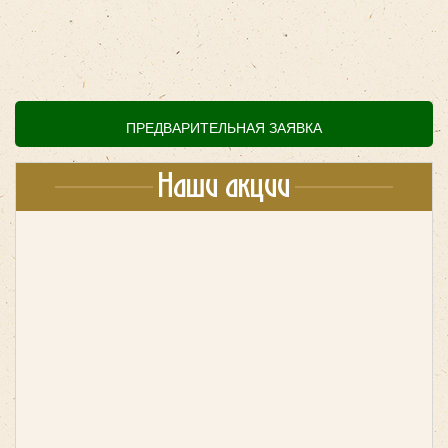
любые мероприятия. В компании «Повозкин» можно
заказать транспорт в комплектации эконом или люкс.
King Long XMQ6129 (53 места)
ПРЕДВАРИТЕЛЬНАЯ ЗАЯВКА
Наши акции
Количество мест:
53
Класс:
туристический