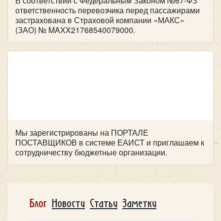
В соответствии с Федеральным Законом №67-ФЗ
ответственность перевозчика перед пассажирами
застрахована в Страховой компании «МАКС»
(ЗАО) № MAXX21768540079000.
Мы зарегистрированы на ПОРТАЛЕ
ПОСТАВЩИКОВ в системе ЕАИСТ и приглашаем к
сотрудничеству бюджетные организации.
Количество мест:
50
Цена от:
2700 руб/час
Блог
Новости
Статьи
Заметки
YUTONG ZK 6947H C9