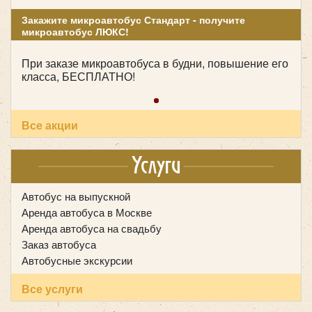
Цена от:
2700 руб/час
Закажите микроавтобус Стандарт - получите
микроавтобус ЛЮКС!
Mercedes-Benz Tourismo 49+1 мест
При заказе микроавтобуса в будни, повышение его
класса, БЕСПЛАТНО!
Все акции
Услуги
Автобус на выпускной
Аренда автобуса в Москве
Аренда автобуса на свадьбу
Заказ автобуса
Автобусные экскурсии
Количество мест:
50
Все услуги
Класс:
междугородний
Цена от:
2800 руб/час