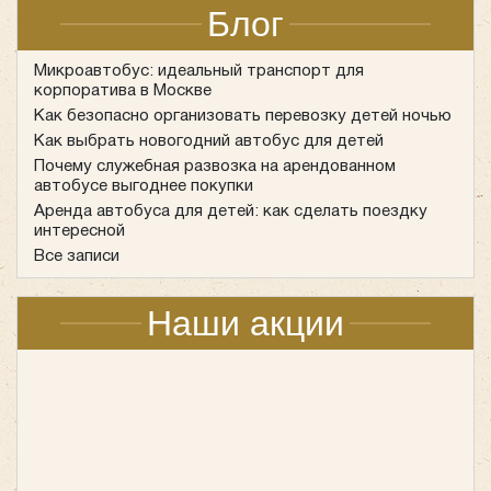
Компания специализируется на выполнении заказов
Блог
автобусов вместимостью от 4 до 55 пассажиров
одновременно. Чтобы не менять привычный маршрут и
Микроавтобус: идеальный транспорт для
расписание из-за перебоев в движении
корпоратива в Москве
метрополитена, мы предлагаем воспользоваться
Как безопасно организовать перевозку детей ночью
Как выбрать новогодний автобус для детей
нашим качественным сервисом. «Повозкинъ»
Почему служебная развозка на арендованном
гарантирует при аренде автобуса своевременную
автобусе выгоднее покупки
подачу технически исправленного транспорта в
Аренда автобуса для детей: как сделать поездку
нужное время и по указанному адресу. В связи с
интересной
планируемым увеличением спроса на наши услуги,
Все записи
рекомендуем оформить заказ автобуса
заблаговременно. Не нарушайте свои планы,
Наши акции
заказывайте поездку в нашей компании – мы
доставим вас в нужное место и точно ко времени.
Что касается сроков реконструкции, поезда не будут
совершать остановку вплоть до 31 августа текущего
года, однако останутся открытыми выходы 3 и 4.