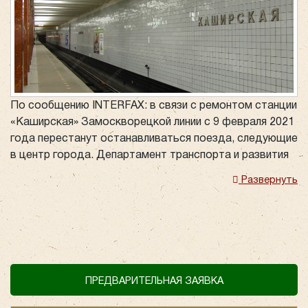
По сообщению INTERFAX: в связи с ремонтом станции
«Каширская» Замоскворецкой линии с 9 февраля 2021
года перестанут останавливаться поезда, следующие
в центр города. Департамент транспорта и развития
дорожной инфраструктуры Москвы сообщил, что
Развернуть
решение принято в связи с включением станции в БКЛ
(Большую кольцевую линию), а для этого необходимо
закрыть платформу в сторону станции
«Коломенская», ее поезда будут проезжать без
остановок.
В этой ситуации приобретает актуальность услуга
ПРЕДВАРИТЕЛЬНАЯ ЗАЯВКА
аренды автобуса
от компании «Повозкинъ» в Москве.