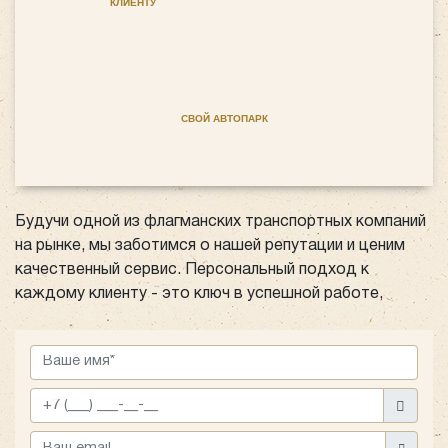
КЛИЕНТУ
СВОЙ АВТОПАРК
Будучи одной из флагманских транспортных компаний
на рынке, мы заботимся о нашей репутации и ценим
качественный сервис. Персональный подход к
каждому клиенту - это ключ в успешной работе,
поэтому если вы задумались об аренде автобуса для
многодневной турпоездки, мы сделаем все
возможное, чтобы Вы остались полностью
удовлетворены выбором и обратились к нам снова.
Мы также предлагаем большой спектр услуг и будем
рады обсудить все интересующие Вас вопросы в