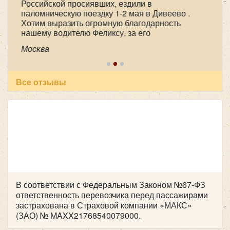
Российской просиявших, ездили в
паломническую поездку 1-2 мая в Дивеево .
Хотим выразить огромную благодарность
нашему водителю Феликсу, за его
профессионализм , аккуратность и
Москва
пунктуальность . Побольше таких бы
специалистов! Очень приятный человек! В
автобусе всегда чисто, опрятно. Всем
рекомендуем пользоваться вашей транспортной
Все отзывы
компанией , все слажено и главное надежно!
Желаем успехов и процветания !
В соответствии с Федеральным Законом №67-ФЗ
ответственность перевозчика перед пассажирами
застрахована в Страховой компании «МАКС»
(ЗАО) № MAXX21768540079000.