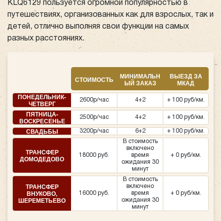
KLQ6129 пользуется огромной популярностью в
путешествиях, организованных как для взрослых, так и
детей, отлично выполняя свои функции на самых
разных расстояниях.
МИНИМАЛЬН
ВЫЕЗД ЗА
СТОИМОСТЬ
ЫЙ ЗАКАЗ
МКАД
ПОНЕДЕЛЬНИК-
2600р/час
4+2
+ 100 руб/км.
ЧЕТВЕРГ
ПЯТНИЦА-
2500р/час
4+2
+ 100 руб/км.
ВОСКРЕСЕНЬЕ
СВАДЬБЫ
3200р/час
6+2
+ 100 руб/км.
В стоимость
включено
ТРАНСФЕР
18000 руб.
время
+ 0 руб/км.
ДОМОДЕДОВО
ожидания 30
минут
В стоимость
ТРАНСФЕР
включено
ВНУКОВО,
16000 руб.
время
+ 0 руб/км.
ШЕРЕМЕТЬЕВО
ожидания 30
минут