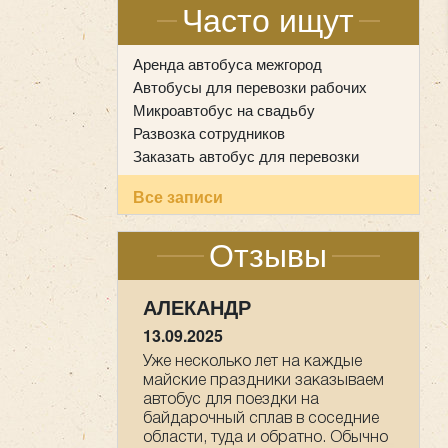
Часто ищут
Аренда автобуса межгород
Автобусы для перевозки рабочих
Микроавтобус на свадьбу
Развозка сотрудников
Заказать автобус для перевозки
Все записи
Отзывы
НАСТАСИЯ
09.05.2025
Мы прихожане от Храма всех
Святых в земле Российской
просиявших, ездили в
паломническую поездку 1-2 мая
в Дивеево . Хотим выразить