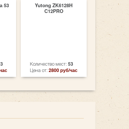
а 53
Yutong ZK6128H
C12PRO
53
53
Количество мест:
час
2800 руб/час
Цена от: