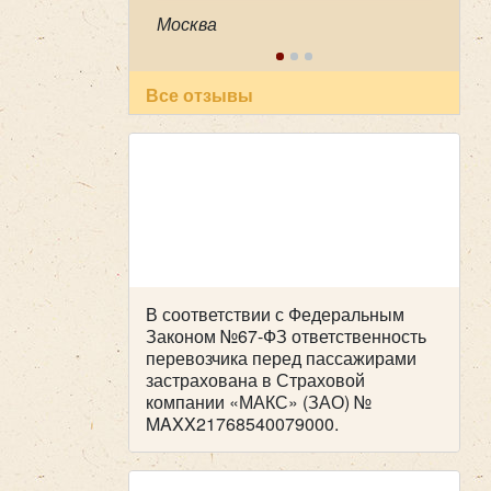
огромную благодарность нашему
Москва
водителю Феликсу, за его
профессионализм , аккуратность
и пунктуальность . Побольше
таких бы специалистов! Очень
Все отзывы
приятный человек! В автобусе
всегда чисто, опрятно. Всем
рекомендуем пользоваться
вашей транспортной компанией ,
все слажено и главное надежно!
Желаем успехов и процветания !
В соответствии с Федеральным
Законом №67-ФЗ ответственность
перевозчика перед пассажирами
застрахована в Страховой
компании «МАКС» (ЗАО) №
MAXX21768540079000.