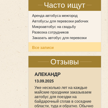
Часто ищут
Аренда автобуса межгород
Автобусы для перевозки рабочих
Микроавтобус на свадьбу
Развозка сотрудников
Заказать автобус для перевозки
Все записи
Отзывы
НАСТАСИЯ
09.05.2025
Мы прихожане от Храма всех
Святых в земле Российской
просиявших, ездили в
паломническую поездку 1-2 мая
в Дивеево . Хотим выразить