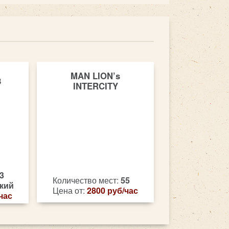
MAN LION’s
8
INTERCITY
3
Количество мест:
55
кий
Цена от:
2800 руб/час
час