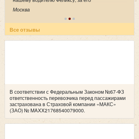
профессионализм , аккуратность и
Москва
пунктуальность . Побольше таких бы
специалистов! Очень приятный человек! В
автобусе всегда чисто, опрятно. Всем
рекомендуем пользоваться вашей транспортной
Все отзывы
компанией , все слажено и главное надежно!
Желаем успехов и процветания !
В соответствии с Федеральным Законом №67-ФЗ
ответственность перевозчика перед пассажирами
застрахована в Страховой компании «МАКС»
(ЗАО) № MAXX21768540079000.