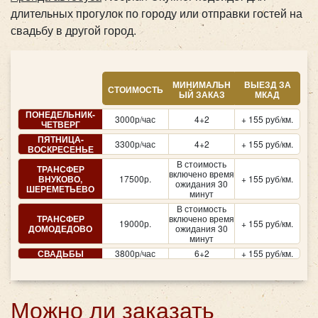
длительных прогулок по городу или отправки гостей на
свадьбу в другой город.
МИНИМАЛЬН
ВЫЕЗД ЗА
СТОИМОСТЬ
ЫЙ ЗАКАЗ
МКАД
ПОНЕДЕЛЬНИК-
3000р/час
4+2
+ 155 руб/км.
ЧЕТВЕРГ
ПЯТНИЦА-
3300р/час
4+2
+ 155 руб/км.
ВОСКРЕСЕНЬЕ
В стоимость
ТРАНСФЕР
включено время
ВНУКОВО,
17500р.
+ 155 руб/км.
ожидания 30
ШЕРЕМЕТЬЕВО
минут
В стоимость
ТРАНСФЕР
включено время
19000р.
+ 155 руб/км.
ДОМОДЕДОВО
ожидания 30
минут
СВАДЬБЫ
3800р/час
6+2
+ 155 руб/км.
Можно ли заказать