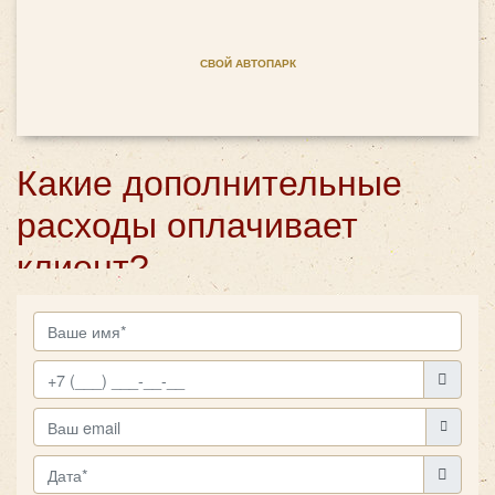
СВОЙ АВТОПАРК
Какие дополнительные
расходы оплачивает
клиент?
При длительном рейсе может потребоваться внести
плату за проезд по платным трассам, а также за
парковку и размещение водителя на отдых. Сотрудники
ТК «Повозкин» помогут не только арендовать черный
свадебный автобус на выгодных условиях, но и
подскажут, как лучше организовать многодневный
рейс, чтобы понести меньшие расходы. В зависимости