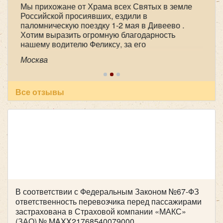
Мы прихожане от Храма всех Святых в земле
Российской просиявших, ездили в
паломническую поездку 1-2 мая в Дивеево .
Хотим выразить огромную благодарность
нашему водителю Феликсу, за его
профессионализм , аккуратность и
Москва
пунктуальность . Побольше таких бы
специалистов! Очень приятный человек! В
автобусе всегда чисто, опрятно. Всем
рекомендуем пользоваться вашей транспортной
Все отзывы
компанией , все слажено и главное надежно!
Желаем успехов и процветания !
В соответствии с Федеральным Законом №67-ФЗ
ответственность перевозчика перед пассажирами
застрахована в Страховой компании «МАКС»
(ЗАО) № MAXX21768540079000.