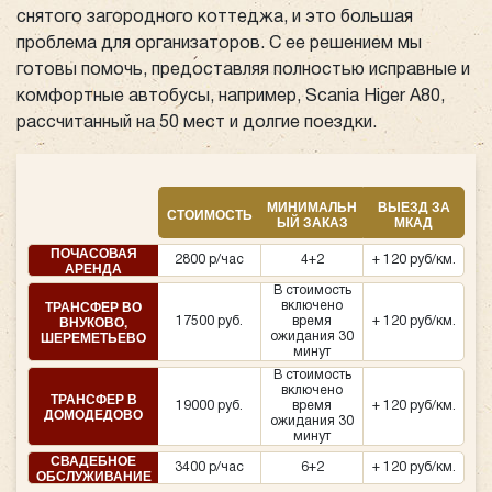
снятого загородного коттеджа, и это большая
проблема для организаторов. С ее решением мы
готовы помочь, предоставляя полностью исправные и
комфортные автобусы, например, Scania Higer A80,
рассчитанный на 50 мест и долгие поездки.
МИНИМАЛЬН
ВЫЕЗД ЗА
СТОИМОСТЬ
ЫЙ ЗАКАЗ
МКАД
ПОЧАСОВАЯ
2800 р/час
4+2
+ 120 руб/км.
АРЕНДА
В стоимость
ТРАНСФЕР ВО
включено
ВНУКОВО,
17500 руб.
время
+ 120 руб/км.
ШЕРЕМЕТЬЕВО
ожидания 30
минут
В стоимость
включено
ТРАНСФЕР В
19000 руб.
время
+ 120 руб/км.
ДОМОДЕДОВО
ожидания 30
минут
СВАДЕБНОЕ
3400 р/час
6+2
+ 120 руб/км.
ОБСЛУЖИВАНИЕ