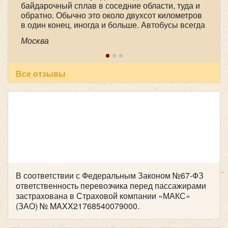
байдарочный сплав в соседние области, туда и
обратно. Обычно это около двухсот километров
Mercedes Sprinter VIP-Party
в один конец, иногда и больше. Автобусы всегда
практически новые, очень комфортные, с
Москва
большими багажными отделениями. А главное,
это опытные, доброжелательные, пунктуальные
и ответственные водители. В этот раз это были
Александр Александрович Чорный и Юрий
Все отзывы
Анатольевич Арефьев. Спасибо большое им и
всему коллективу компании!
В соответствии с Федеральным Законом №67-ФЗ
Количество мест:
20
ответственность перевозчика перед пассажирами
Цена от:
1800 руб/час
застрахована в Страховой компании «МАКС»
(ЗАО) № MAXX21768540079000.