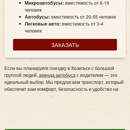
Микроавтобусы:
вместимость от 6-19
человек
Автобусы:
вместимость от 20-55 человек
Легковые авто:
вместимость от 3-4
человек
ЗАКАЗАТЬ
Если вы планируете поездку в Козельск с большой
группой людей,
аренда автобуса
с водителем — это
идеальный выбор. Мы предлагаем транспорт, который
обеспечит вам комфорт, безопасность и удобство на
протяжении всего пути. Наша компания из Москвы
предоставляет широкий выбор автобусов,
соответствующих всем современным требованиям.
Будь то экскурсия, корпоратив или туристический тур,
мы позаботимся о том, чтобы ваше путешествие