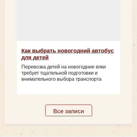
Как выбрать новогодний автобус
для детей
Перевозка детей на новогодние елки
требует тщательной подготовки и
внимательного выбора транспорта
Количество мест:
7
Цена от:
1500 руб/час
Для багажа в микроавтобусе предусмотрен
Все записи
специальный отсек. Доехать вовремя вам поможет
вежливый и опытный водитель. Применение таких
микроавтобусов возможно для поездок по любым
поводам и даже при
перевозки детей
: торжества,