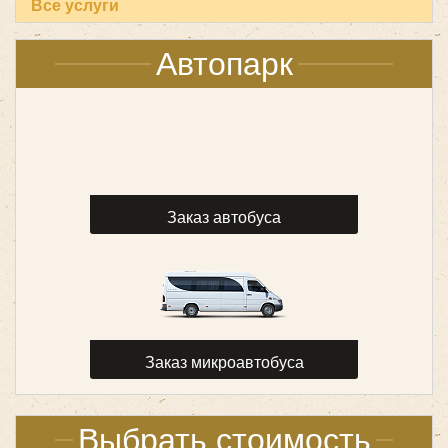
Все услуги
Автопарк
Mercedes Sprinter Classic
Заказ автобуса
Заказ микроавтобуса
Количество мест:
18
Цена от:
1600 руб/час
Выбрать стоимость