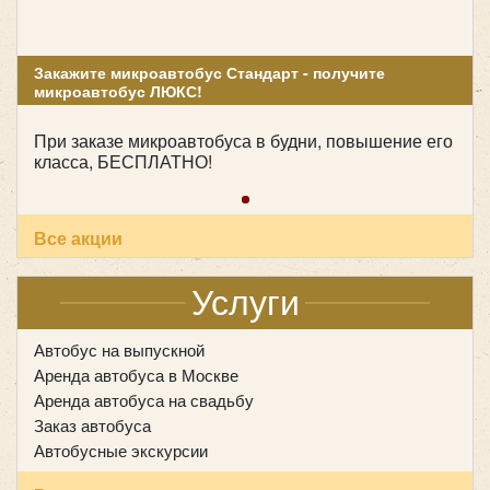
Класс:
люкс
Цена от:
2000 руб/час
Закажите микроавтобус Стандарт - получите
микроавтобус ЛЮКС!
Hyundai Grand Starex H1
При заказе микроавтобуса в будни, повышение его
класса, БЕСПЛАТНО!
Все акции
Услуги
Автобус на выпускной
Аренда автобуса в Москве
Аренда автобуса на свадьбу
Заказ автобуса
Автобусные экскурсии
Количество мест:
8
Цена от:
1600 руб/час