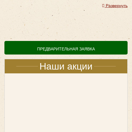
неудобствами, так как прибыть автомобили по заказу
Развернуть
могут в разное время.
Заказ микроавтобуса
на 8 мест
намного удобней, ведь отставания будут исключены.
Mercedes Sprinter 907 (люкс)
ПРЕДВАРИТЕЛЬНАЯ ЗАЯВКА
Наши акции
Количество мест:
19