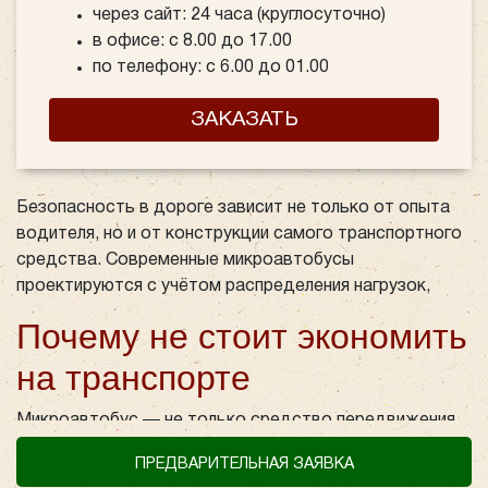
через сайт: 24 часа (круглосуточно)
в офисе: с 8.00 до 17.00
по телефону: с 6.00 до 01.00
ЗАКАЗАТЬ
Безопасность в дороге зависит не только от опыта
водителя, но и от конструкции самого транспортного
средства. Современные микроавтобусы
проектируются с учётом распределения нагрузок,
систем активной защиты и эргономики салона.
Почему не стоит экономить
Поэтому при планировании поездки важно понимать,
где находятся самые безопасные места в
на транспорте
микроавтобусе, и почему стоит выбирать надёжный
транспорт, а не искать самую низкую цену.
Микроавтобус — не только средство передвижения,
но и пространство, где пассажиры проводят часы в
ПРЕДВАРИТЕЛЬНАЯ ЗАЯВКА
дороге. Когда речь идёт о безопасности,
Как устроена безопасность