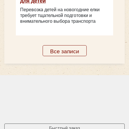
для детей
Цена от:
2800 руб/час
Перевозка детей на новогодние елки
требует тщательной подготовки и
внимательного выбора транспорта
Количество мест:
8
HIGER KLQ6119 (Желтый)
Цена от:
650 руб/час
Все записи
Iveco Daily
Количество мест:
47
Класс:
Школьный
Быстрый заказ