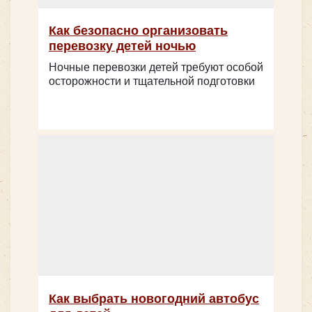
Количество мест:
50
Цена от:
1300 руб/час
Как безопасно организовать
перевозку детей ночью
Ночные перевозки детей требуют особой
Количество мест:
20
Mercedes-Benz Intouro
осторожности и тщательной подготовки
Цена от:
1800 руб/час
Hyundai Grand Starex H1 черный
Как выбрать новогодний автобус
Количество мест:
55
Класс:
пригородный