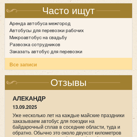
Центральные места ряда — вдали от окон и
Часто ищут
стоек, которые могут быть источником
вторичных травм при боковом столкновении.
Аренда автобуса межгород
Автобусы для перевозки рабочих
Микроавтобус на свадьбу
Развозка сотрудников
Заказать автобус для перевозки
Количество мест:
20
Цена от:
2200 руб/час
Все записи
Отзывы
Sollers Atlant
АЛЕКАНДР
13.09.2025
Уже несколько лет на каждые майские праздники
заказываем автобус для поездки на
байдарочный сплав в соседние области, туда и
Если поездка длительная, стоит обратить внимание и
обратно. Обычно это около двухсот километров
на комфорт: регулируемые спинки, подлокотники,