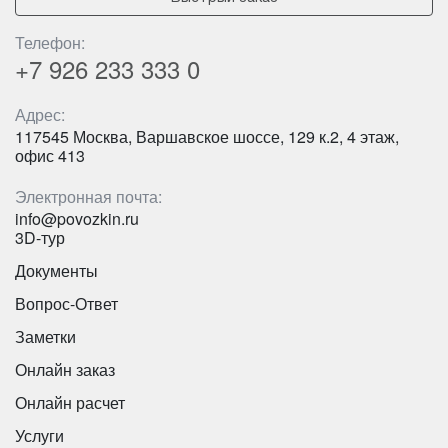
Цена от:
2400 руб/час
Телефон:
Количество мест:
19
+7 926
233 333 0
King Long XMQ6129Y - синий на 53 места
Цена от:
1800 руб/час
Адрес:
117545 Москва, Варшавское шоссе, 129 к.2, 4 этаж,
офис 413
Mercedes Sprinter 907 VIP
Электронная почта:
info@povozkin.ru
3D-тур
Документы
Вопрос-Ответ
Заметки
Онлайн заказ
Количество мест:
53
Онлайн расчет
Цена от:
2700 руб/час
Услуги