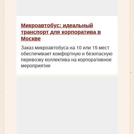
Количество мест:
28
Цена от:
2200 руб/час
Микроавтобус: идеальный
транспорт для корпоратива в
Количество мест:
7
Москве
Neoplan 516 на 50 мест
Цена от:
1500 руб/час
Заказ микроавтобуса на 10 или 15 мест
обеспечивает комфортную и безопасную
перевозку коллектива на корпоративное
мероприятие
Mercedes Sprinter VIP Свадебный