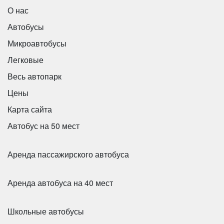
О нас
Количество мест:
19
Класс:
VIP
Mercedes-Benz O350-15RHD на 50 мест
Автобусы
Цена от:
2400 руб/час
Микроавтобусы
Легковые
Mercedes Viano 6 мест
Весь автопарк
Цены
Карта сайта
Автобус на 50 мест
Аренда пассажирского автобуса
Аренда автобуса на 40 мест
Количество мест:
50
Цена от:
3000 руб/час
Школьные автобусы