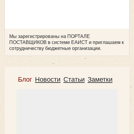
Количество мест:
22
Класс:
Шкоольный
Цена от:
2000 руб/час
Мы зарегистрированы на ПОРТАЛЕ
Количество мест:
19
ПОСТАВЩИКОВ в системе ЕАИСТ и приглашаем к
IVECO Neman 38 мест
Класс:
люкс
сотрудничеству бюджетные организации.
Цена от:
2000 руб/час
Volkswagen Caravelle 7 мест
Блог
Новости
Статьи
Заметки