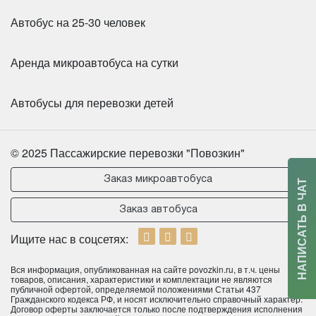
Количество мест:
6
HIGER KLQ6885 31 место
Автобус на 25-30 человек
Цена от:
800 руб/час
Аренда микроавтобуса на сутки
Даже лучший автомобиль требует надёжного
человека за рулём. В транспортных компаниях
Автобусы для перевозки детей
водители проходят регулярное обучение, знают
маршруты и особенности управления большим
транспортом. Перед каждой поездкой проводится
© 2025 Пассажирские перевозки "Повозкин"
осмотр: проверяются тормозная система, шины,
крепления сидений, уровни жидкостей. Для
Заказ микроавтобуса
НАПИСАТЬ В ЧАТ
пассажиров это означает одно —
аренда автобуса
на
несколько мест становится не просто удобным, а
Заказ автобуса
безопасным способом передвижения.
Ищите нас в соцсетях:
Количество мест:
31
Цена от:
2400 руб/час
Вся информация, опубликованная на сайте povozkin.ru, в т.ч. цены
товаров, описания, характеристики и комплектации не являются
публичной офертой, определяемой положениями Статьи 437
Гражданского кодекса РФ, и носят исключительно справочный характер.
Договор оферты заключается только после подтверждения исполнения