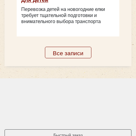
Перевозка детей на новогодние елки
требует тщательной подготовки и
внимательного выбора транспорта
Количество мест:
20
Количество мест:
32
Цена от:
1800 руб/час
Все записи
Цена от:
2800 руб/час
Hyundai Grand Starex H1
Neoplan N116 Cityliner 50 мест
Быстрый заказ