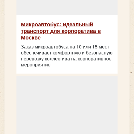
Микроавтобус: идеальный
транспорт для корпоратива в
Москве
Заказ микроавтобуса на 10 или 15 мест
обеспечивает комфортную и безопасную
перевозку коллектива на корпоративное
Количество мест:
20
Количество мест:
53
мероприятие
Цена от:
2200 руб/час
Цена от:
3000 руб/час
Volkswagen Caravelle 7 мест
Higer KLQ6119 - белый на 47 мест