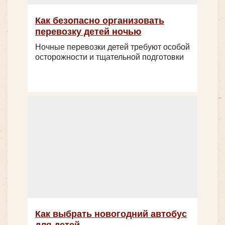
Как безопасно организовать
перевозку детей ночью
Ночные перевозки детей требуют особой
осторожности и тщательной подготовки
Количество мест:
7
Количество мест:
47
Цена от:
1500 руб/час
Цена от:
2500 руб/час
Mercedes Sprinter VIP-Party
FoxBus 22501B-01
Как выбрать новогодний автобус
для детей