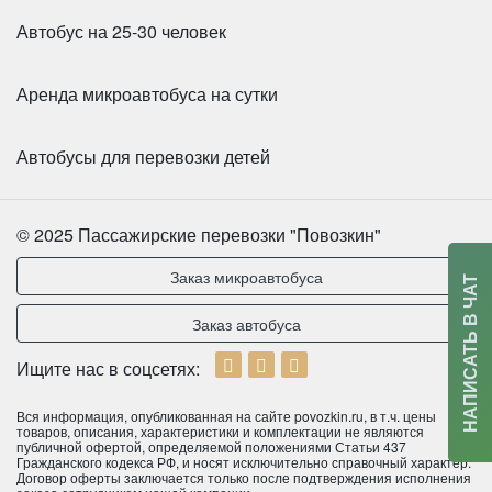
Автобус на 25-30 человек
Количество мест:
6
Количество мест:
22
Аренда микроавтобуса на сутки
Цена от:
800 руб/час
Класс:
Шкоольный
Цена от:
2000 руб/час
Автобусы для перевозки детей
Sollers Atlant
Mercedes-Benz Tourismo 49+1 мест
© 2025 Пассажирские перевозки "Повозкин"
Заказ микроавтобуса
НАПИСАТЬ В ЧАТ
Заказ автобуса
Ищите нас в соцсетях:
Вся информация, опубликованная на сайте povozkin.ru, в т.ч. цены
товаров, описания, характеристики и комплектации не являются
публичной офертой, определяемой положениями Статьи 437
Гражданского кодекса РФ, и носят исключительно справочный характер.
Договор оферты заключается только после подтверждения исполнения