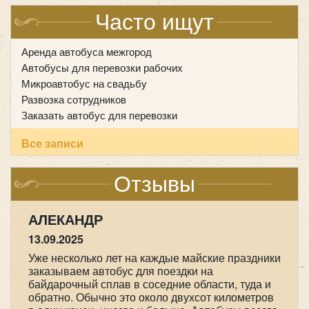
Часто ищут
Аренда автобуса межгород
Обслуживание туристических групп:
Автобусы для перевозки рабочих
Адаптируйте маршрут к погодным условиям
:
Регулярные поездки на экскурсии или по
Микроавтобус на свадьбу
туристическим маршрутам.
Развозка сотрудников
Для зимнего периода выберите дороги с хорошей
Удобство для туроператоров и клиентов.
Заказать автобус для перевозки
очисткой и освещением.
Все записи
Пример
: в области регулярные пассажирские
Пример
: при разработке маршрутов для школьных
перевозки особенно востребованы для доставки
автобусов важно учитывать близость школ и
Отзывы
работников в промышленные зоны или на
безопасность остановок.
строительные объекты.
АЛЕКАНДР
Как заказывать автобусы
13.09.2025
Hyundai Grand Starex H1 черный
Уже несколько лет на каждые майские праздники
для регулярных перевозок
заказываем автобус для поездки на
байдарочный сплав в соседние области, туда и
Организация регулярных пассажирских перевозок
обратно. Обычно это около двухсот километров