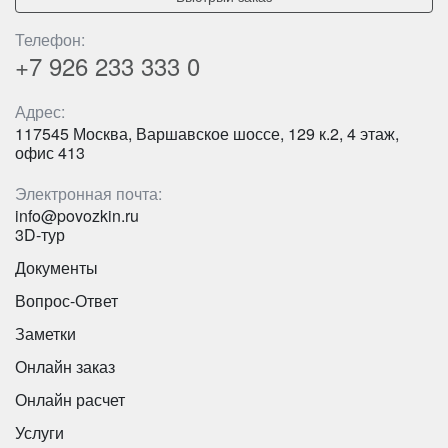
Телефон:
+7 926
233 333 0
Адрес:
Количество мест:
8
117545 Москва, Варшавское шоссе, 129 к.2, 4 этаж,
Количество мест:
50
Цена от:
1600 руб/час
офис 413
Цена от:
3000 руб/час
Электронная почта:
info@povozkin.ru
Mercedes Sprinter Турист 20 мест
TEMSA Opalin 9 33 места
3D-тур
Документы
Вопрос-Ответ
Заметки
Онлайн заказ
Онлайн расчет
Услуги