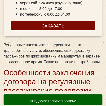
через сайт: 24 часа (круглосуточно)
в офисе: с 8.00 до 17.00
по телефону: с 6.00 до 01.00
ЗАКАЗАТЬ
Регулярные пассажирские перевозки — это
транспортные услуги, обеспечивающие доставку
пассажиров по фиксированным маршрутам в заранее
согласованное время. Такие перевозки востребованы
как в городах, так и в области, поскольку позволяют
Особенности заключения
оптимизировать логистику для сотрудников,
школьников, туристов и других категорий.
Регулярные
договора на регулярные
перевозки пассажиров
по заказам гарантируют
пассажирские перевозки
удобство, пунктуальность и экономию времени.
Заключение договора — это ключевой этап, который
ПРЕДВАРИТЕЛЬНАЯ ЗАЯВКА
обеспечивает прозрачность и безопасность