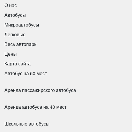
О нас
Автобусы
Микроавтобусы
Количество мест:
20
Количество мест:
33
Легковые
Цена от:
1700 руб/час
Цена от:
2600 руб/час
Весь автопарк
Цены
Mercedes Viano 6 мест
ПАЗ 3205 (Желтый)
Карта сайта
Автобус на 50 мест
Аренда пассажирского автобуса
Аренда автобуса на 40 мест
Школьные автобусы