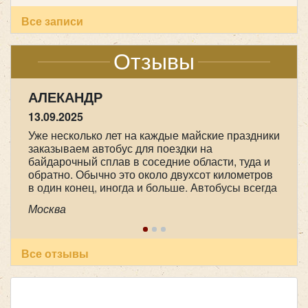
Все записи
Количество мест:
18
FoxBus 22501B-01
Цена от:
1600 руб/час
Отзывы
АЛЕКАНДР
Hyundai Grand Starex H1 черный
13.09.2025
Уже несколько лет на каждые майские праздники
заказываем автобус для поездки на
байдарочный сплав в соседние области, туда и
обратно. Обычно это около двухсот километров
в один конец, иногда и больше. Автобусы всегда
практически новые, очень комфортные, с
Москва
большими багажными отделениями. А главное,
это опытные, доброжелательные, пунктуальные
и ответственные водители. В этот раз это были
Александр Александрович Чорный и Юрий
Все отзывы
Количество мест:
32
Анатольевич Арефьев. Спасибо большое им и
Цена от:
2800 руб/час
всему коллективу компании!