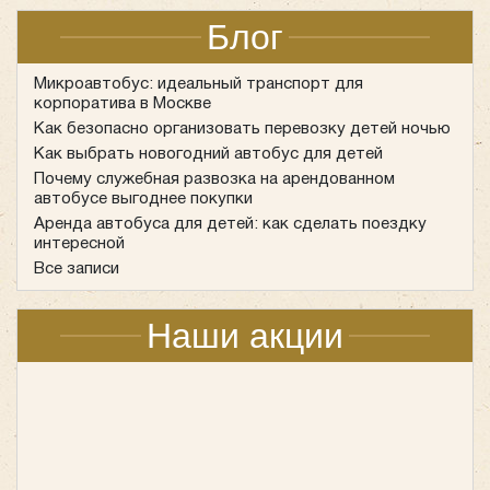
выходом в рейс
рейс водители проходят предрейсовые осмотры,
Блог
которые включают медицинское обследование и
Перед каждым рейсом проводится тщательная
проверку на наличие необходимого опыта. Водитель
Микроавтобус: идеальный транспорт для
проверка технического состояния автобуса. Это
должен соответствовать ряду требований:
корпоратива в Москве
обязательная процедура, которая помогает выявить
Как безопасно организовать перевозку детей ночью
возможные неисправности и предупредить поломки в
Как выбрать новогодний автобус для детей
пути. Подготовка к рейсу включает проверку
Почему служебная развозка на арендованном
нескольких важных систем и узлов транспорта:
автобусе выгоднее покупки
Аренда автобуса для детей: как сделать поездку
интересной
Все записи
состояние шин и давления в них;
Наши акции
исправность тормозной системы;