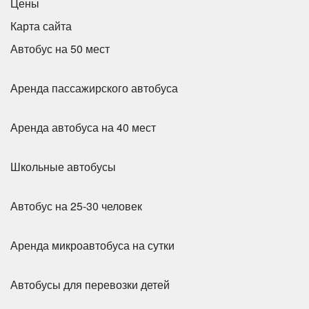
Mercedes Sprinter Люкс
Цены
Карта сайта
Автобус на 50 мест
Аренда пассажирского автобуса
Аренда автобуса на 40 мест
Школьные автобусы
Автобус на 25-30 человек
Количество мест:
20
Цена от:
2200 руб/час
Аренда микроавтобуса на сутки
Автобусы для перевозки детей
Таким образом, тщательная предрейсовая
подготовка автобусов и водителей при аренде