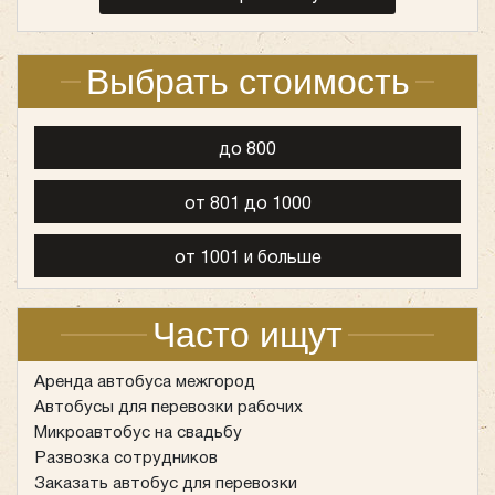
перевозки, а также технический паспорт и
свидетельство о прохождении техосмотра. Все эти
документы должны быть в наличии и актуальны, что
Выбрать стоимость
Neoplan N116 Cityliner 50 мест
подтверждает готовность транспорта к
эксплуатации.
до 800
Mercedes Sprinter Classic
от 801 до 1000
от 1001 и больше
Часто ищут
Аренда автобуса межгород
Автобусы для перевозки рабочих
Количество мест:
50
Микроавтобус на свадьбу
Цена от:
3000 руб/час
Развозка сотрудников
Заказать автобус для перевозки