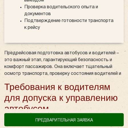
выездом
Проверка водительского опыта и
документов
Подтверждение готовности транспорта
к рейсу
Предрейсовая подготовка автобусов и водителей –
это важный этап, гарантирующий безопасность и
комфорт пассажиров. Она включает тщательный
осмотр транспорта, проверку состояния водителей и
наличие всех необходимых документов перед
Требования к водителям
выходом в рейс. Такой комплексный подход
позволяет обеспечить надежность
аренды автобуса
для допуска к управлению
для перевозок и предупредить возможные
автобусом
неисправности в пути.
Осмотр автобуса перед
Не каждый водитель может быть допущен к
ПРЕДВАРИТЕЛЬНАЯ ЗАЯВКА
управлению автобусом при аренде. Перед выходом в