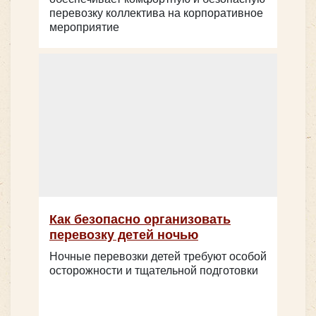
перевозку коллектива на корпоративное
мероприятие
Mercedes Sprinter 907 (люкс)
Количество мест:
53
Как безопасно организовать
Класс:
туристический
перевозку детей ночью
Цена от:
2700 руб/час
Ночные перевозки детей требуют особой
осторожности и тщательной подготовки
Количество мест:
19
Класс:
люкс
Цена от:
2000 руб/час