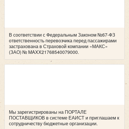
Количество мест:
8
ПАЗ 3205 (Желтый)
Цена от:
650 руб/час
В соответствии с Федеральным Законом №67-ФЗ
Mercedes Viano
ответственность перевозчика перед пассажирами
застрахована в Страховой компании «МАКС»
(ЗАО) № MAXX21768540079000.
Количество мест:
22
Класс:
Шкоольный
Цена от:
2000 руб/час
Мы зарегистрированы на ПОРТАЛЕ
ПОСТАВЩИКОВ в системе ЕАИСТ и приглашаем к
сотрудничеству бюджетные организации.
Количество мест:
6