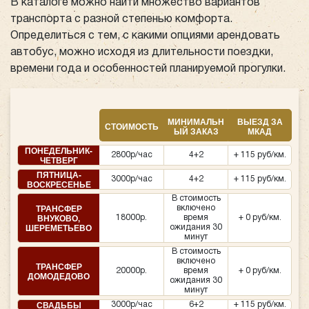
В каталоге можно найти множество вариантов
транспорта с разной степенью комфорта.
Определиться с тем, с какими опциями арендовать
автобус, можно исходя из длительности поездки,
времени года и особенностей планируемой прогулки.
МИНИМАЛЬН
ВЫЕЗД ЗА
СТОИМОСТЬ
ЫЙ ЗАКАЗ
МКАД
ПОНЕДЕЛЬНИК-
2800р/час
4+2
+ 115 руб/км.
ЧЕТВЕРГ
ПЯТНИЦА-
3000р/час
4+2
+ 115 руб/км.
ВОСКРЕСЕНЬЕ
В стоимость
ТРАНСФЕР
включено
ВНУКОВО,
18000р.
время
+ 0 руб/км.
ШЕРЕМЕТЬЕВО
ожидания 30
минут
В стоимость
включено
ТРАНСФЕР
20000р.
время
+ 0 руб/км.
ДОМОДЕДОВО
ожидания 30
минут
СВАДЬБЫ
3000р/час
6+2
+ 115 руб/км.