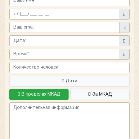
он достаточно точный, и цена изменится только при
использовании платных трасс и парковок. Если
арендовать недорогой автобус на свадьбу для
поездки только по Москве, стоимость может
увеличиться, если прогулка затянется — при продлении
времени рейса. Такое часто случается на торжествах,
так как сложно заранее рассчитать время банкета. В
ТК «Повозкин» вопрос продления аренды можно
решить через оператора — этим может заняться
организатор свадьбы.
Дети
В пределах МКАД
За МКАД