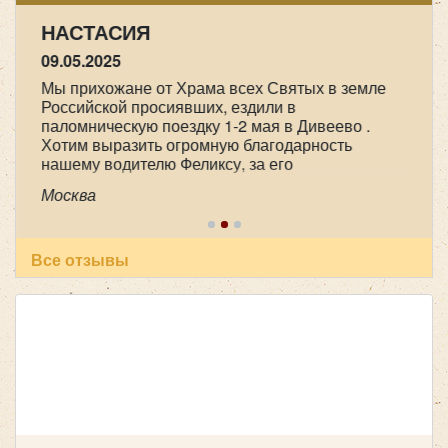
НАСТАСИЯ
09.05.2025
Мы прихожане от Храма всех Святых в земле
Российской просиявших, ездили в
паломническую поездку 1-2 мая в Дивеево .
Хотим выразить огромную благодарность
нашему водителю Феликсу, за его
профессионализм , аккуратность и
Москва
пунктуальность . Побольше таких бы
специалистов! Очень приятный человек! В
автобусе всегда чисто, опрятно. Всем
рекомендуем пользоваться вашей транспортной
Все отзывы
компанией , все слажено и главное надежно!
Желаем успехов и процветания !