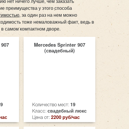
ю нет ничего лучше, чем заказать
кие преимущества у этого способа
тимостью
, за один раз на нем можно
оходимость тоже немаловажный факт, ведь в
 в самом компактном дворе.
 907
Mercedes Sprinter 907
(свадебный)
19
19
Количество мест:
свадебный люкс
Класс:
час
2200 руб/час
Цена от: