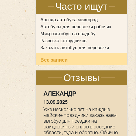
Часто ищут
Аренда автобуса межгород
Автобусы для перевозки рабочих
Микроавтобус на свадьбу
Развозка сотрудников
Заказать автобус для перевозки
Все записи
Отзывы
НАСТАСИЯ
09.05.2025
Мы прихожане от Храма всех
Святых в земле Российской
просиявших, ездили в
паломническую поездку 1-2 мая
в Дивеево . Хотим выразить