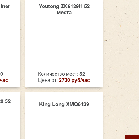
liner
Youtong ZK6129H 52
места
50
Количество мест:
52
/час
Цена от:
2700 руб/час
9 52
King Long XMQ6129