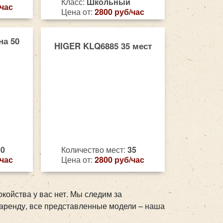
Класс:
Школьный
/час
Цена от:
2800 руб/час
на 50
HIGER KLQ6885 35 мест
50
Количество мест:
35
/час
Цена от:
2800 руб/час
окойства у вас нет. Мы следим за
аренду, все представленные модели – наша