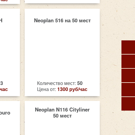
H
Neoplan 516 на 50 мест
53
Количество мест:
50
/час
Цена от:
1300 руб/час
Neoplan N116 Cityliner
ouro
50 мест