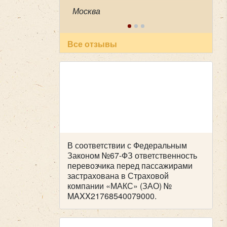
огромную благодарность нашему
Москва
водителю Феликсу, за его
профессионализм , аккуратность
и пунктуальность . Побольше
таких бы специалистов! Очень
Все отзывы
приятный человек! В автобусе
всегда чисто, опрятно. Всем
рекомендуем пользоваться
вашей транспортной компанией ,
все слажено и главное надежно!
Желаем успехов и процветания !
В соответствии с Федеральным
Законом №67-ФЗ ответственность
перевозчика перед пассажирами
застрахована в Страховой
компании «МАКС» (ЗАО) №
MAXX21768540079000.