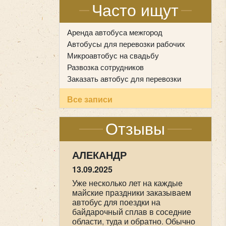
Часто ищут
Аренда автобуса межгород
Автобусы для перевозки рабочих
Микроавтобус на свадьбу
Развозка сотрудников
Заказать автобус для перевозки
Все записи
Отзывы
НАСТАСИЯ
09.05.2025
Мы прихожане от Храма всех
Святых в земле Российской
просиявших, ездили в
паломническую поездку 1-2 мая
в Дивеево . Хотим выразить