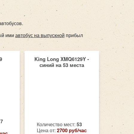
автобусов.
ый ими
автобус на выпускной
прибыл
9
King Long XMQ6129Y -
синий на 53 места
47
Количество мест:
53
Цена от:
2700 руб/час
/час