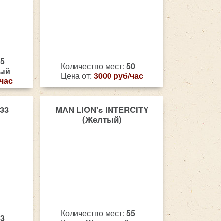
55
Количество мест:
50
ный
Цена от:
3000 руб/час
/час
 33
MAN LION's INTERCITY
(Желтый)
Количество мест:
55
33