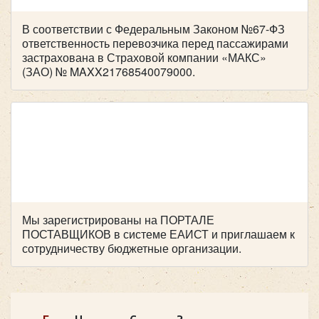
В соответствии с Федеральным Законом №67-ФЗ
ответственность перевозчика перед пассажирами
застрахована в Страховой компании «МАКС»
Количество мест:
43
(ЗАО) № MAXX21768540079000.
Цена от:
2800 руб/час
IVECO FeniksBus FBI 83MR на 43 места
Мы зарегистрированы на ПОРТАЛЕ
ПОСТАВЩИКОВ в системе ЕАИСТ и приглашаем к
сотрудничеству бюджетные организации.