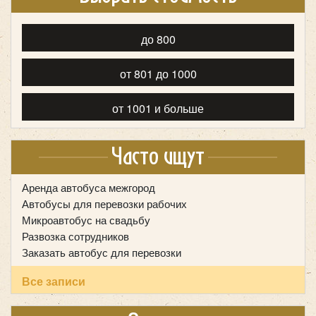
до 800
от 801 до 1000
Количество мест:
35
Цена от:
от 1001 и больше
2800 руб/час
Часто ищут
Higer KLQ 6885
Аренда автобуса межгород
Автобусы для перевозки рабочих
Микроавтобус на свадьбу
Развозка сотрудников
Заказать автобус для перевозки
Все записи