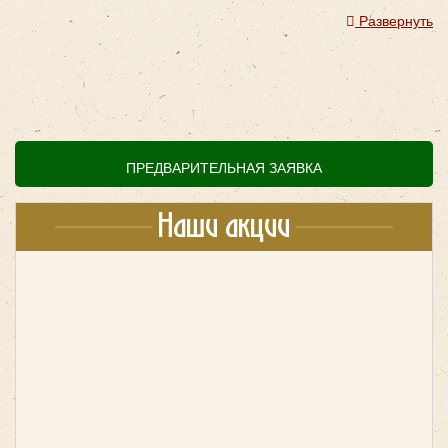
предоставляемых нами услуг. Все автомобили имеют
Развернуть
нужную комплектацию и необходимые удобства для
комфортабельной поездки даже на длительное время.
Стоимость аренды автобуса с водителем в час
начинается от 800 руб/час. При этом в вашем
распоряжении всё нужное для спокойной и удобной
поездки.
ПРЕДВАРИТЕЛЬНАЯ ЗАЯВКА
Аренда автобуса вместительностью
Наши акции
от 35 до 45 мест
HIGER KLQ6129 49 мест