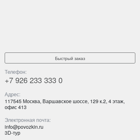
Быстрый заказ
Количество мест:
6
Цена от:
1800 руб/час
Телефон:
+7 926
233 333 0
Mercedes Sprinter 907 (свадебный)
Адрес:
117545 Москва, Варшавское шоссе, 129 к.2, 4 этаж,
офис 413
Электронная почта:
info@povozkin.ru
3D-тур