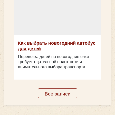
комфортабельной формы.
Мы уже довольно продолжительное время в услугах
перевозки, что нужно нашим клиентам. В нашей
компании недорогая аренда автобусов в Москве с
водителем, но при этом вы обеспечены качеством и
высоким профессионализмом выполнимой работы.
Как выбрать новогодний автобус
для детей
Так же возможна аренда
Перевозка детей на новогодние елки
микроавтобусов
требует тщательной подготовки и
внимательного выбора транспорта
Mercedes Viano
Все записи