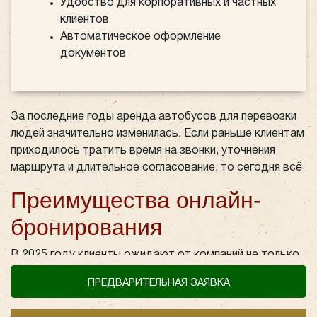
Удобство для корпоративных и частных
клиентов
Автоматическое оформление
документов
За последние годы аренда автобусов для перевозки
людей значительно изменилась. Если раньше клиентам
приходилось тратить время на звонки, уточнения
маршрута и длительное согласование, то сегодня всё
стало проще. В деловом сезоне 2025 года одной из
Преимущества онлайн-
главных тенденций стало быстрое бронирование через
сайты и мобильные версии. Этот тренд задаёт новый
бронирования
уровень удобства как для корпоративных клиентов,
так и для частных заказчиков.
В 2025 году клиенты ожидают от компаний не только
качественный транспорт, но и современный сервис.
ПРЕДВАРИТЕЛЬНАЯ ЗАЯВКА
Онлайн-бронирование даёт сразу несколько
Как изменился процесс
преимуществ: