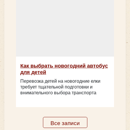
Количество мест:
18
Цена от:
1600 руб/час
Как выбрать новогодний автобус
для детей
Mercedes Sprinter 907 (люкс)
Перевозка детей на новогодние елки
Количество мест:
32
требует тщательной подготовки и
Цена от:
2800 руб/час
внимательного выбора транспорта
Neoplan N116 Cityliner 50 мест
Все записи