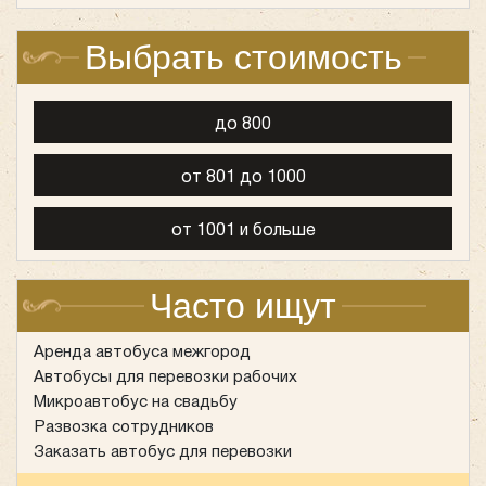
Выбрать стоимость
до 800
от 801 до 1000
от 1001 и больше
Количество мест:
20
Часто ищут
Цена от:
2200 руб/час
Аренда автобуса межгород
Автобусы для перевозки рабочих
Mercedes Sprinter VIP Свадебный
Микроавтобус на свадьбу
Развозка сотрудников
Заказать автобус для перевозки