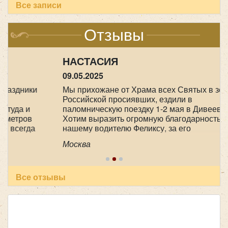
Все записи
King Long XMQ 6129 (Желтый)
Отзывы
НАСТАСИЯ
09.05.2025
Мы прихожане от Храма всех Святых в земле
Российской просиявших, ездили в
паломническую поездку 1-2 мая в Дивеево .
Хотим выразить огромную благодарность
Количество мест:
20
нашему водителю Феликсу, за его
Цена от:
1800 руб/час
профессионализм , аккуратность и
Москва
пунктуальность . Побольше таких бы
специалистов! Очень приятный человек! В
автобусе всегда чисто, опрятно. Всем
Mercedes Sprinter Турист 20 мест
рекомендуем пользоваться вашей транспортной
Все отзывы
компанией , все слажено и главное надежно!
Количество мест:
53
Желаем успехов и процветания !
Класс:
Школьный
Цена от:
2600 руб/час