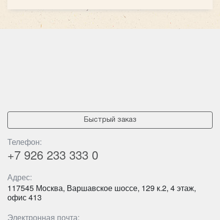
Количество мест:
19
Класс:
люкс
Цена от:
2000 руб/час
Hyundai Grand Starex H1
Быстрый заказ
Количество мест:
50
Телефон:
Цена от:
3000 руб/час
+7 926
233 333 0
Адрес:
117545 Москва, Варшавское шоссе, 129 к.2, 4 этаж,
офис 413
Электронная почта: