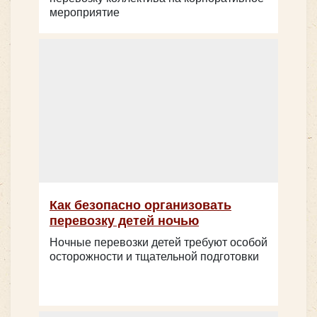
мероприятие
Количество мест:
17
Цена от:
1700 руб/час
Mercedes Sprinter Classic
Как безопасно организовать
перевозку детей ночью
Количество мест:
53
Цена от:
3000 руб/час
Ночные перевозки детей требуют особой
осторожности и тщательной подготовки
FoxBus 22501B-01