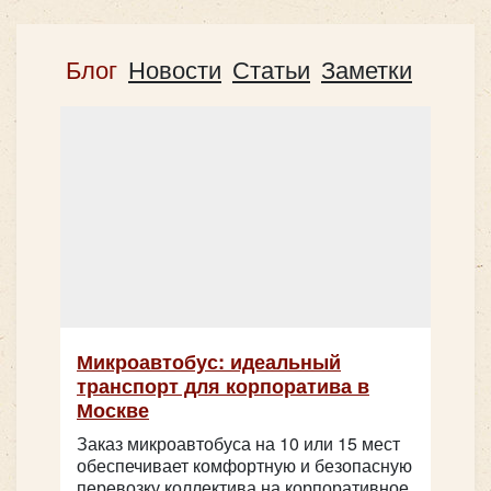
HIGER KLQ6129 49 мест
Блог
Новости
Статьи
Заметки
Количество мест:
15
Класс:
бизнес
Цена от:
1600 руб/час
Ford Transit
Микроавтобус: идеальный
Количество мест:
49
транспорт для корпоратива в
Цена от:
2400 руб/час
Москве
Заказ микроавтобуса на 10 или 15 мест
обеспечивает комфортную и безопасную
Yutong ZK6122H9 53+1 мест
перевозку коллектива на корпоративное