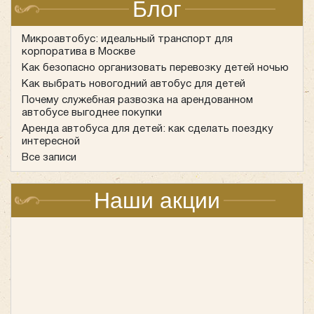
бронирования
Блог
Современные технологии сделали услуги
Скорость
Микроавтобус: идеальный транспорт для
— выбор и подтверждение заказа
транспортных компаний доступнее. Теперь
корпоратива в Москве
аренда
занимает до 5 минут.
Как безопасно организовать перевозку детей ночью
автобуса
с водителем для перевозки может быть
Прозрачность
— стоимость аренды автобуса
Как выбрать новогодний автобус для детей
оформлена буквально за несколько минут:
рассчитывается автоматически, без скрытых
Почему служебная развозка на арендованном
платежей.
автобусе выгоднее покупки
Удобство
— доступ к сервису круглосуточный,
Аренда автобуса для детей: как сделать поездку
интересной
можно оформить аренду автобусов для
Все записи
перевозки людей прямо с телефона.
Документы онлайн
— договор и квитанции
Наши акции
формируются автоматически и приходят на
почту.
Как транспортные
компании улучшают сервис