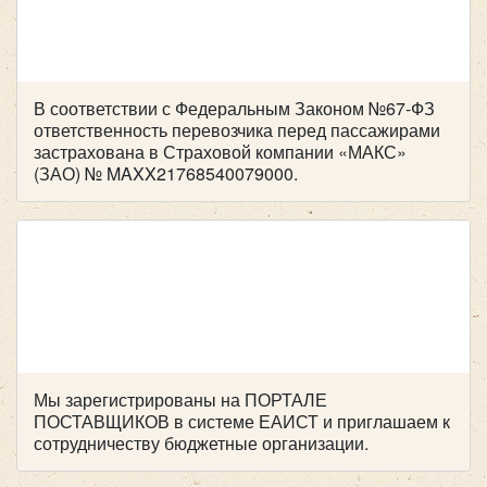
HYUNDAI Universe Space Luxury 43 места
В соответствии с Федеральным Законом №67-ФЗ
ответственность перевозчика перед пассажирами
застрахована в Страховой компании «МАКС»
(ЗАО) № MAXX21768540079000.
Количество мест:
20
Цена от:
1700 руб/час
Sollers Atlant
Количество мест:
43
Мы зарегистрированы на ПОРТАЛЕ
Цена от:
2800 руб/час
ПОСТАВЩИКОВ в системе ЕАИСТ и приглашаем к
сотрудничеству бюджетные организации.