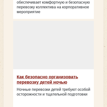
обеспечивает комфортную и безопасную
Higer KLQ 6885
перевозку коллектива на корпоративное
мероприятие
Количество мест:
19
Как безопасно организовать
Класс:
VIP
перевозку детей ночью
Количество мест:
36
Цена от:
2400 руб/час
Ночные перевозки детей требуют особой
Цена от:
2800 руб/час
осторожности и тщательной подготовки
Mercedes Sprinter 907 (люкс)