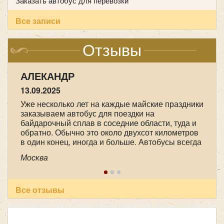
Заказать автобус для перевозки
города.
Все записи
Mercedes Viano
Отзывы
Транспорт для вахтовых работников
Удобное решение для сменного персонала и
АЛЕКАНДР
рабочих в удаленных районах.
13.09.2025
Организация безопасной и комфортной доставки
Уже несколько лет на каждые майские праздники
к месту работы.
заказываем автобус для поездки на
байдарочный сплав в соседние области, туда и
обратно. Обычно это около двухсот километров
в один конец, иногда и больше. Автобусы всегда
практически новые, очень комфортные, с
Москва
большими багажными отделениями. А главное,
это опытные, доброжелательные, пунктуальные
и ответственные водители. В этот раз это были
Специальные заказы (например, развозка
Александр Александрович Чорный и Юрий
Все отзывы
сотрудников после ночной смены)
Количество мест:
6
Анатольевич Арефьев. Спасибо большое им и
всему коллективу компании!
Цена от:
1800 руб/час
Позволяет заботиться о безопасности и комфорте