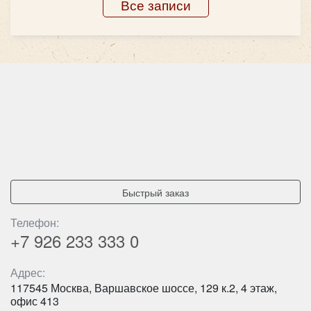
Все записи
Быстрый заказ
Количество мест:
18
Цена от:
1600 руб/час
Количество мест:
35
Телефон:
Цена от:
2800 руб/час
+7 926
233 333 0
Ford Transit
Адрес:
Higer KLQ6119 - белый на 47 мест
117545 Москва, Варшавское шоссе, 129 к.2, 4 этаж,
офис 413