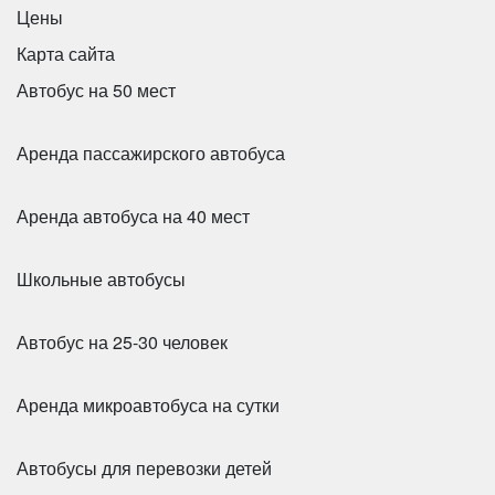
Цены
Карта сайта
Автобус на 50 мест
Аренда пассажирского автобуса
Аренда автобуса на 40 мест
Количество мест:
20
Школьные автобусы
Цена от:
1800 руб/час
Количество мест:
28
Цена от:
2000 руб/час
Автобус на 25-30 человек
Mercedes Sprinter Турист 20 мест
King Long XMQ6129Y - синий на 53 места
Аренда микроавтобуса на сутки
Автобусы для перевозки детей