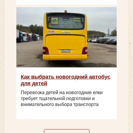
IVECO FeniksBus FBI 83MR на 43 места
Как выбрать новогодний автобус
для детей
Количество мест:
19
Перевозка детей на новогодние елки
Класс:
люкс
требует тщательной подготовки и
Количество мест:
43
Цена от:
2000 руб/час
внимательного выбора транспорта
Цена от:
2500 руб/час
Mercedes Sprinter Classic
HIGER KLQ6885 35 мест