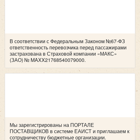
персонала.
Снижает уровень усталости работников, так как
Hyundai Grand Starex H1
исключает необходимость долгой дороги домой.
В соответствии с Федеральным Законом №67-ФЗ
ответственность перевозчика перед пассажирами
Какие поездки можно
застрахована в Страховой компании «МАКС»
(ЗАО) № MAXX21768540079000.
организовать на
корпоративном
микроавтобусе?
Корпоративные
микроавтобусы в аренду
используются
не только для ежедневных поездок на работу, но и для
различных групповых поездок сотрудников.
Количество мест:
8
Цена от:
1600 руб/час
Мы зарегистрированы на ПОРТАЛЕ
Основные виды корпоративных перевозок:
ПОСТАВЩИКОВ в системе ЕАИСТ и приглашаем к
сотрудничеству бюджетные организации.
✔ Офисные трансферы
– ежедневная доставка