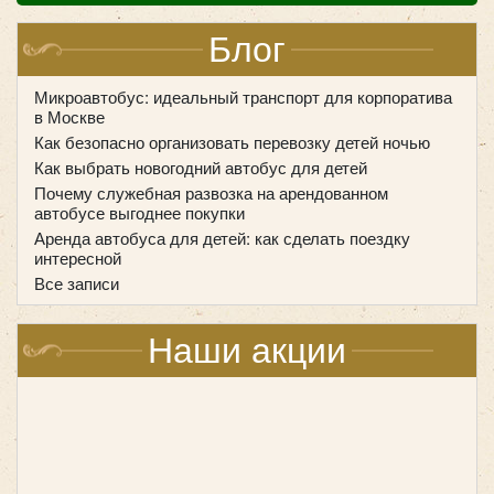
процедура, которая включает несколько этапов.
Алгоритм бронирования:
Блог
Когда удобны
корпоративные
Микроавтобус: идеальный транспорт для корпоратива
Выбор подходящего микроавтобуса
в Москве
микроавтобусы?
Как безопасно организовать перевозку детей ночью
Количество мест (от 8 до 20 в зависимости от
Как выбрать новогодний автобус для детей
размера компании).
Перевозка сотрудников на микроавтобусах
Почему служебная развозка на арендованном
Наличие удобств (кондиционер, мультимедиа,
востребована в различных ситуациях. Это особенно
автобусе выгоднее покупки
багажное отделение).
актуально для компаний, расположенных в пригороде,
Аренда автобуса для детей: как сделать поездку
интересной
промышленной зоне или местах с ограниченной
Все записи
транспортной доступностью. В каких случаях
используются корпоративные микроавтобусы:
Определение маршрута
Наши акции
Точки отправления и назначения.
Возможность промежуточных остановок.