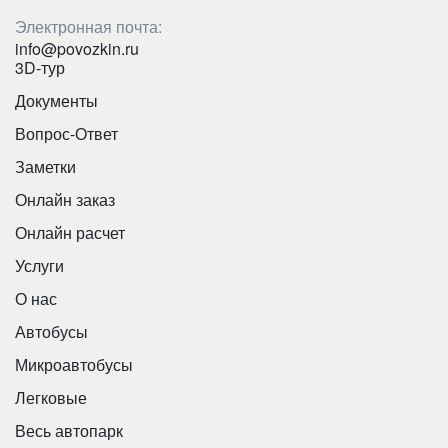
Электронная почта:
info@povozkin.ru
3D-тур
Документы
Вопрос-Ответ
Заметки
Онлайн заказ
Онлайн расчет
Количество мест:
20
Услуги
Цена от:
1600 руб/час
Количество мест:
47
О нас
Цена от:
2500 руб/час
Автобусы
Mercedes Sprinter VIP-Party
Микроавтобусы
Huyndai County 28 мест
Легковые
Весь автопарк