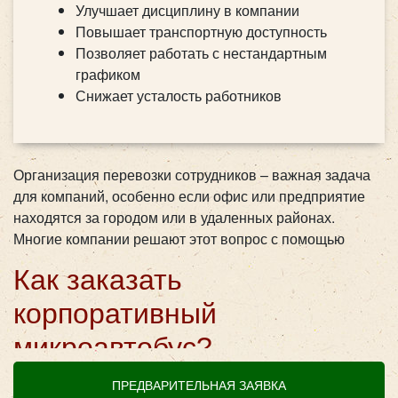
Улучшает дисциплину в компании
Повышает транспортную доступность
Позволяет работать с нестандартным
графиком
Снижает усталость работников
Организация перевозки сотрудников – важная задача
для компаний, особенно если офис или предприятие
находятся за городом или в удаленных районах.
Многие компании решают этот вопрос с помощью
корпоративных микроавтобусов для сотрудников,
Как заказать
обеспечивая удобную и своевременную доставку
персонала на работу и обратно. Такой транспорт не
корпоративный
только помогает сотрудникам добираться без
микроавтобус?
опозданий, но и снижает их затраты на дорогу,
повышает производительность и улучшает имидж
Заказ микроавтобуса для сотрудников – это простая
ПРЕДВАРИТЕЛЬНАЯ ЗАЯВКА
компании.