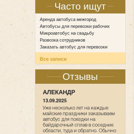
Часто ищут
Аренда автобуса межгород
Автобусы для перевозки рабочих
Микроавтобус на свадьбу
Развозка сотрудников
Заказать автобус для перевозки
Все записи
Отзывы
НАСТАСИЯ
09.05.2025
Мы прихожане от Храма всех
Святых в земле Российской
просиявших, ездили в
паломническую поездку 1-2 мая
в Дивеево . Хотим выразить