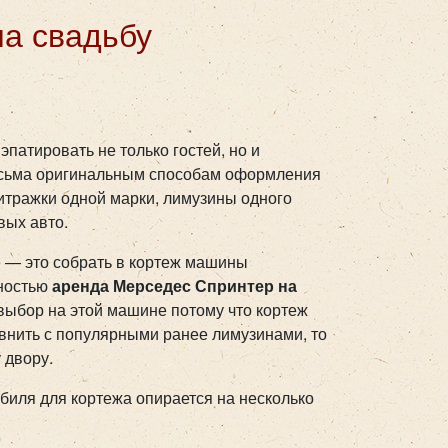
а свадьбу
патировать не только гостей, но и
весьма оригинальным способам оформления
итражки одной марки, лимузины одного
вых авто.
 — это собрать в кортеж машины
рностью
аренда Мерседес Спринтер на
выбор на этой машине потому что кортеж
авнить с популярными ранее лимузинами, то
 двору.
иля для кортежа опирается на несколько