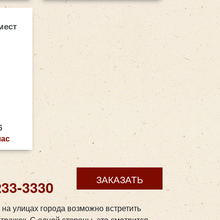
мест
6
час
ЗАКАЗАТЬ
233-3330
 на улицах города возможно встретить
тражек. С одной стороны, это смотрится