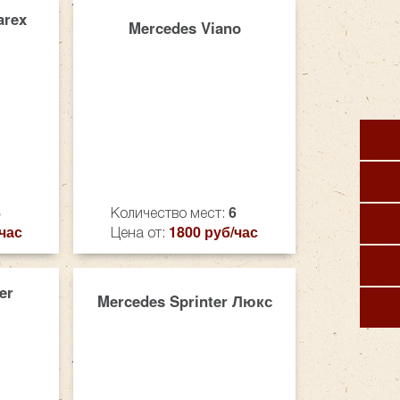
arex
Mercedes Viano
8
6
Количество мест:
час
1800 руб/час
Цена от:
er
Mercedes Sprinter Люкс