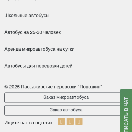
Школьные автобусы
Автобус на 25-30 человек
Аренда микроавтобуса на сутки
Автобусы для перевозки детей
Количество мест:
55
Класс:
Туристический
© 2025 Пассажирские перевозки "Повозкин"
Цена от:
2800 руб/час
Заказ микроавтобуса
НАПИСАТЬ В ЧАТ
Shen Long 35 мест
Заказ автобуса
Ищите нас в соцсетях: