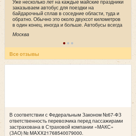
Уже несколько лет на каждые майские праздники
заказываем автобус для поездки на
Mercedes Sprinter 907 (люкс)
байдарочный сплав в соседние области, туда и
обратно. Обычно это около двухсот километров
в один конец, иногда и больше. Автобусы всегда
практически новые, очень комфортные, с
Москва
большими багажными отделениями. А главное,
это опытные, доброжелательные, пунктуальные
и ответственные водители. В этот раз это были
Александр Александрович Чорный и Юрий
Все отзывы
Анатольевич Арефьев. Спасибо большое им и
всему коллективу компании!
Количество мест:
19
Класс:
люкс
В соответствии с Федеральным Законом №67-ФЗ
ответственность перевозчика перед пассажирами
Цена от:
2000 руб/час
застрахована в Страховой компании «МАКС»
(ЗАО) № MAXX21768540079000.