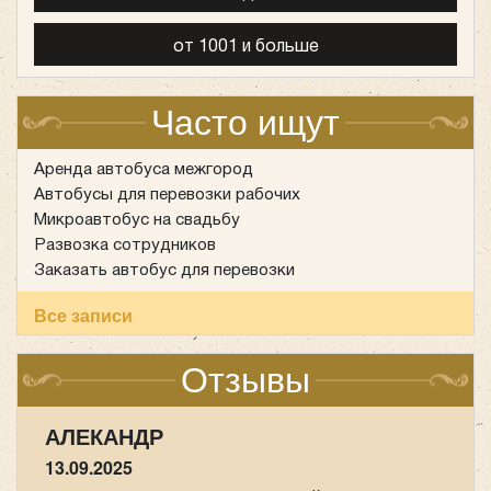
Количество мест:
19
Класс:
люкс
Цена от:
2000 руб/час
от 1001 и больше
Часто ищут
Mercedes Viano 6 мест
Аренда автобуса межгород
Автобусы для перевозки рабочих
Микроавтобус на свадьбу
Развозка сотрудников
Заказать автобус для перевозки
Все записи
Отзывы
АЛЕКАНДР
13.09.2025
Количество мест:
6