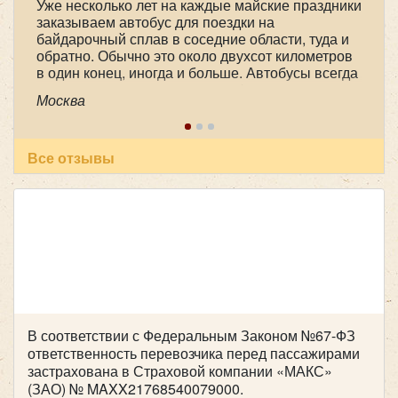
Уже несколько лет на каждые майские праздники
Цена от:
800 руб/час
заказываем автобус для поездки на
байдарочный сплав в соседние области, туда и
обратно. Обычно это около двухсот километров
в один конец, иногда и больше. Автобусы всегда
Hyundai Grand Starex H1 черный
практически новые, очень комфортные, с
Москва
большими багажными отделениями. А главное,
это опытные, доброжелательные, пунктуальные
и ответственные водители. В этот раз это были
Александр Александрович Чорный и Юрий
Все отзывы
Анатольевич Арефьев. Спасибо большое им и
всему коллективу компании!
В соответствии с Федеральным Законом №67-ФЗ
ответственность перевозчика перед пассажирами
Количество мест:
8
застрахована в Страховой компании «МАКС»
(ЗАО) № MAXX21768540079000.
Цена от:
650 руб/час