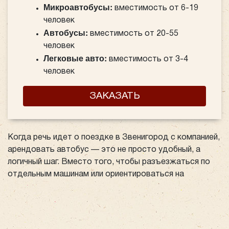
Микроавтобусы:
вместимость от 6-19
человек
Автобусы:
вместимость от 20-55
человек
Легковые авто:
вместимость от 3-4
человек
ЗАКАЗАТЬ
Когда речь идет о поездке в Звенигород с компанией,
арендовать автобус — это не просто удобный, а
логичный шаг. Вместо того, чтобы разъезжаться по
отдельным машинам или ориентироваться на
общественный транспорт, аренда автобуса решает
сразу несколько проблем. Простор и комфорт в
дороге обеспечат всем участникам поездки отличные
условия для отдыха или общения. Автобусы