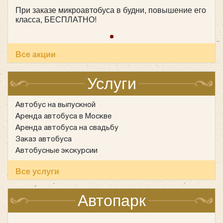
При заказе микроавтобуса в будни, повышение его
класса, БЕСПЛАТНО!
Количество мест:
20
Цена от:
1700 руб/час
Все акции
Ford Transit
Услуги
Автобус на выпускной
Аренда автобуса в Москве
Аренда автобуса на свадьбу
Заказ автобуса
Автобусные экскурсии
Все услуги
Автопарк