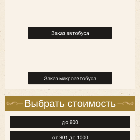
Количество мест:
17
Цена от:
1700 руб/час
Заказ автобуса
Mercedes Sprinter 907 (люкс)
Заказ микроавтобуса
Выбрать стоимость
до 800
от 801 до 1000