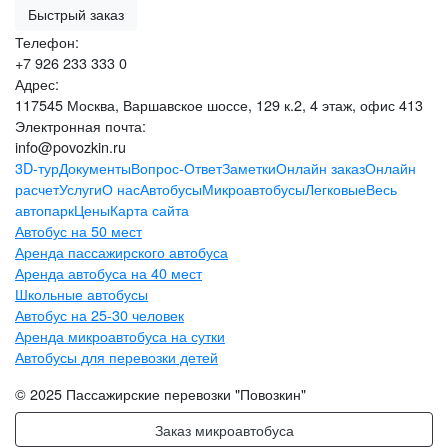
Быстрый заказ
Телефон:
+7 926
233 333 0
Адрес:
117545 Москва, Варшавское шоссе, 129 к.2, 4 этаж, офис 413
Электронная почта:
info@povozkin.ru
3D-тур
Документы
Вопрос-Ответ
Заметки
Онлайн заказ
Онлайн
расчет
Услуги
О нас
Автобусы
Микроавтобусы
Легковые
Весь
автопарк
Цены
Карта сайта
Автобус на 50 мест
Аренда пассажирского автобуса
Аренда автобуса на 40 мест
Школьные автобусы
Автобус на 25-30 человек
Аренда микроавтобуса на сутки
Автобусы для перевозки детей
© 2025 Пассажирские перевозки "Повозкин"
Заказ микроавтобуса