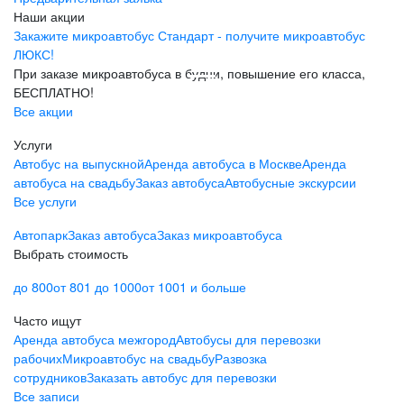
Наши акции
Закажите микроавтобус Стандарт - получите микроавтобус
ЛЮКС!
При заказе микроавтобуса в будни, повышение его класса,
БЕСПЛАТНО!
Все акции
Услуги
Автобус на выпускной
Аренда автобуса в Москве
Аренда
автобуса на свадьбу
Заказ автобуса
Автобусные экскурсии
Все услуги
Автопарк
Заказ автобуса
Заказ микроавтобуса
Выбрать стоимость
до 800
от 801 до 1000
от 1001 и больше
Часто ищут
Аренда автобуса межгород
Автобусы для перевозки
рабочих
Микроавтобус на свадьбу
Развозка
сотрудников
Заказать автобус для перевозки
Все записи