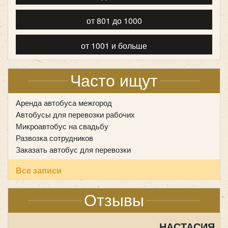
от 801 до 1000
от 1001 и больше
Часто ищут
Количество мест:
53
Класс:
туристический
Аренда автобуса межгород
Цена от:
2700 руб/час
Автобусы для перевозки рабочих
Микроавтобус на свадьбу
Развозка сотрудников
King Long XMQ6129
Заказать автобус для перевозки
Все записи
Отзывы
НАСТАСИЯ