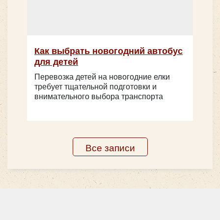
Количество мест:
55
Цена от:
2800 руб/час
Как выбрать новогодний автобус
для детей
Перевозка детей на новогодние елки
Yutong ZK6122H
требует тщательной подготовки и
внимательного выбора транспорта
Все записи