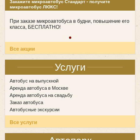
Закажите микроавтобус Стандарт - получите
микроавтобус ЛЮКС!
При заказе микроавтобуса в будни, повышение его
класса, БЕСПЛАТНО!
Все акции
Услуги
Количество мест:
53
Класс:
туристический
Автобус на выпускной
Цена от:
2800 руб/час
Аренда автобуса в Москве
Аренда автобуса на свадьбу
Заказ автобуса
Yutong ZK6128
Автобусные экскурсии
Все услуги