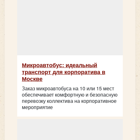
Количество мест:
28
Цена от:
2400 руб/час
Микроавтобус: идеальный
King Long XMQ6129
транспорт для корпоратива в
Москве
Заказ микроавтобуса на 10 или 15 мест
обеспечивает комфортную и безопасную
перевозку коллектива на корпоративное
мероприятие