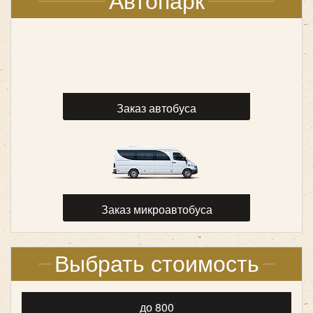
Автопарк
Заказ автобуса
Количество мест:
53
Класс:
туристический
Цена от:
2800 руб/час
Заказ микроавтобуса
King Long XMQ6129 (53 места)
Выбрать стоимость
до 800