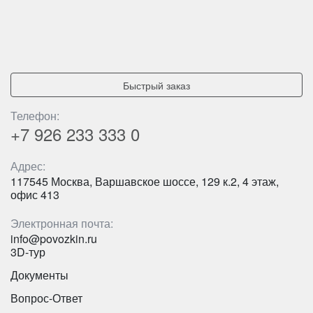
Количество мест:
53
Цена от:
2750 руб/час
Быстрый заказ
Текстильный центр «РИО»:
Телефон:
преимущества
+7 926
233 333 0
Отправившись в шоп-тур «Иваново-Рио» Вы получите:
Адрес:
117545 Москва, Варшавское шоссе, 129 к.2, 4 этаж,
Возможность купить разнообразную текстильную
офис 413
продукцию из широкого ассортимента лучших
текстильных фабрик города Иваново;
Электронная почта:
Возможность совершить покупки по ценам
info@povozkin.ru
производителя, без посредников;
3D-тур
В здании «Рио» есть бесплатные комнаты отдыха,
Документы
где вас ждут уютные номера для отдыха;
Вопрос-Ответ
Менеджеры текстильного центра готовы в любую