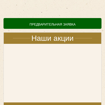
высокий уровень удобства и комфорта во время
поездки;
Мы осуществляем трансфер пассажиров
безопасно и по приемлемым ценам;
Компания «ПовозкинЪ» проводит пассажирские
ПРЕДВАРИТЕЛЬНАЯ ЗАЯВКА
перевозки исключительно на новых автобусах;
Пунктуальность и ответственность водителей.
Наши акции
Шоп-тур в РИО позволит вам сделать удачные покупки
с минимальной затратой средств и времени: на
территории текстильного центра 700 магазинов
ивановского текстиля, продающих свою продукцию по
низким ценам.
Yutong ZK6122