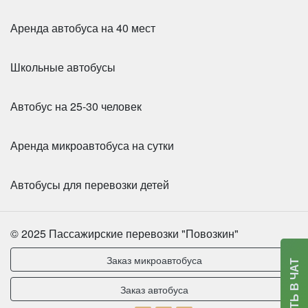
Аренда автобуса на 40 мест
Школьные автобусы
Автобус на 25-30 человек
Количество мест:
15
Аренда микроавтобуса на сутки
Класс:
бизнес
Цена от:
1600 руб/час
Автобусы для перевозки детей
Mercedes Sprinter 907 VIP
© 2025 Пассажирские перевозки "Повозкин"
Заказ микроавтобуса
НАПИСАТЬ В ЧАТ
Заказ автобуса