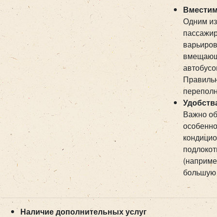
Вместим
Одним из
пассажир
варьиров
вмещающи
автобусо
Правильн
переполн
Удобств
Важно об
особенно
кондицио
подлокот
(наприме
большую 
Наличие дополнительных услуг