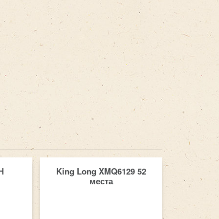
H
King Long XMQ6129 52
места