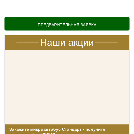
свадебное торжество связано с необходимостью
перевозить не только жениха с невестой, но и гостей,
которые сопровождают молодых, в ЗАГС и различные
ПРЕДВАРИТЕЛЬНАЯ ЗАЯВКА
памятные места. Если количество гостей не очень
велико, то закажите свадебный микроавтобус вместо
автобуса.
Наши акции
Yutong ZK6122
Закажите микроавтобус Стандарт - получите