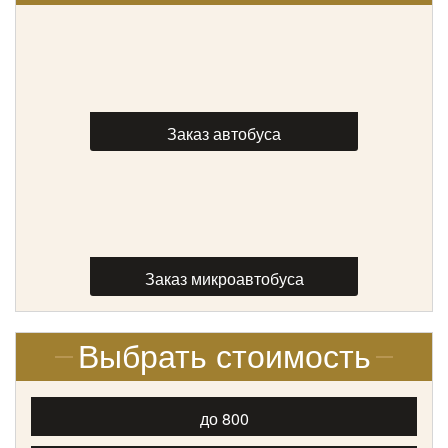
Количество мест:
53
Класс:
туристический
Цена от:
2800 руб/час
Заказ автобуса
King Long XMQ6129 (53 места)
Заказ микроавтобуса
Выбрать стоимость
до 800