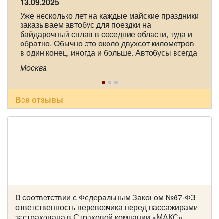
13.09.2025
Количество мест:
55
Класс:
Туристический
Уже несколько лет на каждые майские праздники
Цена от:
2800 руб/час
заказываем автобус для поездки на
байдарочный сплав в соседние области, туда и
обратно. Обычно это около двухсот километров
в один конец, иногда и больше. Автобусы всегда
Iveco VSN-900
практически новые, очень комфортные, с
Москва
большими багажными отделениями. А главное,
это опытные, доброжелательные, пунктуальные
и ответственные водители. В этот раз это были
Александр Александрович Чорный и Юрий
Все отзывы
Анатольевич Арефьев. Спасибо большое им и
всему коллективу компании!
В соответствии с Федеральным Законом №67-ФЗ
ответственность перевозчика перед пассажирами
Количество мест:
29
застрахована в Страховой компании «МАКС»