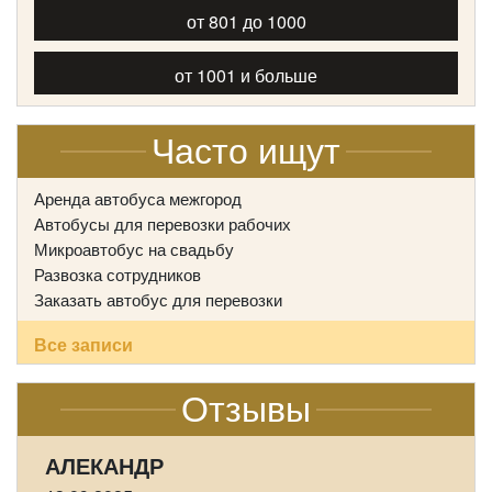
от 801 до 1000
Количество мест:
53
Класс:
туристический
Цена от:
2700 руб/час
от 1001 и больше
Часто ищут
King Long XMQ6129
Аренда автобуса межгород
Автобусы для перевозки рабочих
Микроавтобус на свадьбу
Развозка сотрудников
Заказать автобус для перевозки
Все записи
Отзывы
АЛЕКАНДР