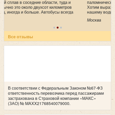
Количество мест:
55
паломническую поездку 1-2 мая в Дивеево .
Класс:
Туристический
Хотим выразить огромную благодарность
нашему водителю Феликсу, за его
Цена от:
2800 руб/час
профессионализм , аккуратность и
Москва
пунктуальность . Побольше таких бы
специалистов! Очень приятный человек! В
Iveco VSN-900
автобусе всегда чисто, опрятно. Всем
рекомендуем пользоваться вашей транспортной
Все отзывы
компанией , все слажено и главное надежно!
Желаем успехов и процветания !
В соответствии с Федеральным Законом №67-ФЗ
ответственность перевозчика перед пассажирами
застрахована в Страховой компании «МАКС»
(ЗАО) № MAXX21768540079000.
Количество мест:
29