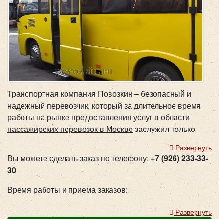
Транспортная компания Повозкин – безопасный и
надежный перевозчик, который за длительное время
работы на рынке предоставления услуг в области
пассажирских перевозок в Москве
заслужил только
положительные отзывы. Аренда автобусов для
Развернуть
перевозки детей – ответственное мероприятие,
Вы можете сделать заказ по телефону:
+7 (926) 233-33-
которое требует излишней внимательности и
30
ответственности со стороны заказчика и исполнителя.
Время работы и приема заказов:
Мы организуем школьные и дошкольные поездки,
соблюдая все требования безопасности. Автопарк
Прием заказов с сайта - 24 часа (круглосуточно)
Развернуть
компании находится в отличном состоянии. Каждая