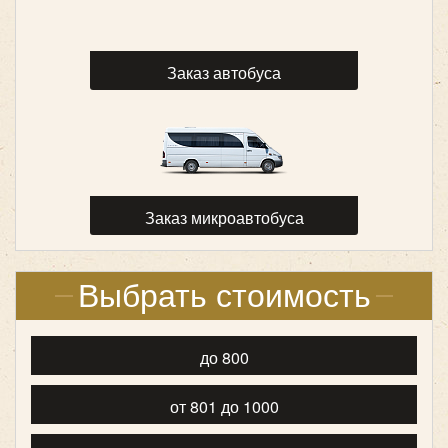
Количество мест:
53
Класс:
туристический
Заказ автобуса
Цена от:
2800 руб/час
King Long XMQ6129 (53 места)
Заказ микроавтобуса
Выбрать стоимость
до 800
от 801 до 1000