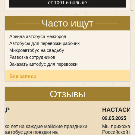
от 1001 и больше
Количество мест:
53
Класс:
туристический
Цена от:
2700 руб/час
Часто ищут
Аренда автобуса межгород
King Long XMQ6129
Автобусы для перевозки рабочих
Микроавтобус на свадьбу
Развозка сотрудников
Заказать автобус для перевозки
Все записи
Отзывы
НАСТАСИЯ
09.05.2025
Мы прихожане от Храма всех Святых в земле
Российской просиявших, ездили в