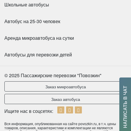
Школьные автобусы
Автобус на 25-30 человек
Аренда микроавтобуса на сутки
Автобусы для перевозки детей
© 2025 Пассажирские перевозки "Повозкин"
Количество мест:
55
Заказ микроавтобуса
Цена от:
2800 руб/час
НАПИСАТЬ В ЧАТ
Заказ автобуса
HIGER KLQ6119 (Желтый)
Ищите нас в соцсетях:
Вся информация, опубликованная на сайте povozkin.ru, в т.ч. цены
товаров, описания, характеристики и комплектации не являются