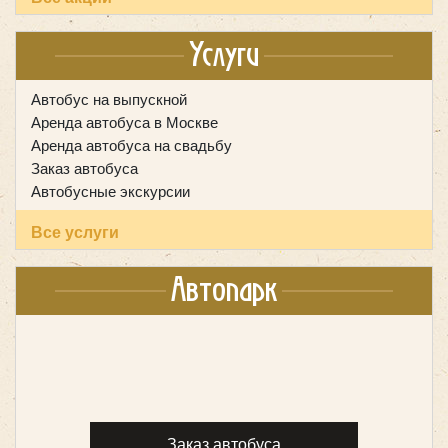
Yutong ZK6128
Услуги
Автобус на выпускной
Аренда автобуса в Москве
Аренда автобуса на свадьбу
Заказ автобуса
Автобусные экскурсии
Все услуги
Автопарк
Количество мест:
53
Класс:
туристический
Цена от:
2800 руб/час
Заказ автобуса