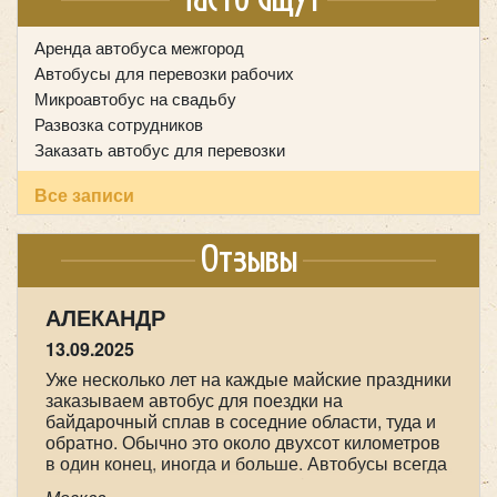
Аренда автобуса межгород
Автобусы для перевозки рабочих
Микроавтобус на свадьбу
Развозка сотрудников
Заказать автобус для перевозки
Все записи
Отзывы
НАСТАСИЯ
Количество мест:
55
09.05.2025
Класс:
Туристический
Цена от:
2800 руб/час
Мы прихожане от Храма всех Святых в земле
Российской просиявших, ездили в
паломническую поездку 1-2 мая в Дивеево .
Хотим выразить огромную благодарность
Iveco VSN-900
нашему водителю Феликсу, за его
профессионализм , аккуратность и