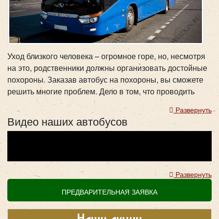
Уход близкого человека – огромное горе, но, несмотря
на это, родственники должны организовать достойные
похороны. Заказав автобус на похороны, вы сможете
решить многие проблем. Дело в том, что проводить
человека в последний путь приходят его родственники,
Развернуть
друзья, знакомые, соседи, коллеги, а потому порой
Видео наших автобусов
собирается большое количество людей. Задача
организатора похорон обеспечить их перевозку к
местам отпевания (в церковь или часовню),
захоронения и проведения поминальной трапезы
(ресторану, кафе, столовой). Для того чтобы
Развернуть
мероприятие прошло слажено и безо всяких эксцессов,
ПРЕДВАРИТЕЛЬНАЯ ЗАЯВКА
вам лучше заказать автобус на похороны в нашей
компании.