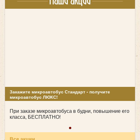
Наши акции
Yutong ZK6122
Закажите микроавтобус Стандарт - получите
микроавтобус ЛЮКС!
При заказе микроавтобуса в будни, повышение его
Количество мест:
53
класса, БЕСПЛАТНО!
Класс:
туристический
Цена от:
2800 руб/час
Все акции