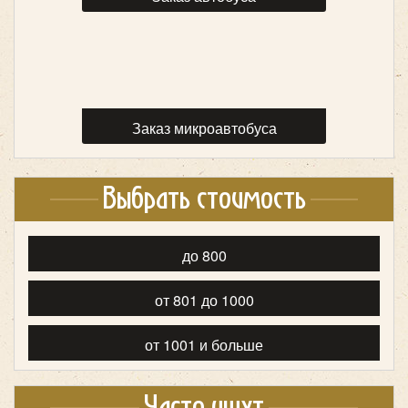
King Long XMQ6129 (53 места)
Заказ микроавтобуса
Выбрать стоимость
до 800
Количество мест:
53
от 801 до 1000
Класс:
туристический
Цена от:
2700 руб/час
от 1001 и больше
King Long XMQ6129
Часто ищут