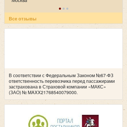
Москва
пунктуальность . Побольше таких бы
специалистов! Очень приятный человек! В
автобусе всегда чисто, опрятно. Всем
рекомендуем пользоваться вашей транспортной
Все отзывы
компанией , все слажено и главное надежно!
Желаем успехов и процветания !
В соответствии с Федеральным Законом №67-ФЗ
ответственность перевозчика перед пассажирами
Количество мест:
29
застрахована в Страховой компании «МАКС»
Цена от:
2500 руб/час
(ЗАО) № MAXX21768540079000.
Iveco Neman